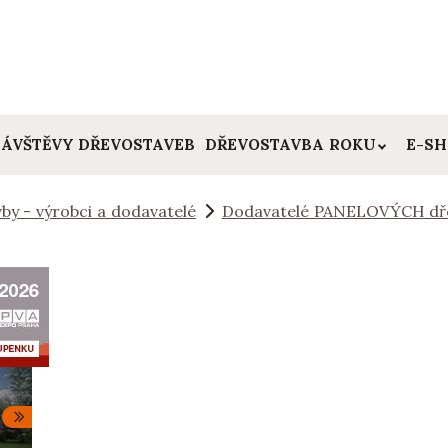
ÁVŠTĚVY DŘEVOSTAVEB
DŘEVOSTAVBA ROKU
E-S
by - výrobci a dodavatelé
Dodavatelé PANELOVÝCH dř