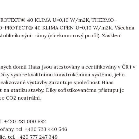
PROTECT® 40 KLIMA U=0,10 W/m2K, THERMO-
O-PROTECT® 40 KLIMA OPEN U=0,10 W/m2K. Všechna
tohliníkovými rámy (vícekomorový profil). Zasklení
ných domů Haas jsou atestovány a certifikovány v ČR i v
. Díky vysoce kvalitnímu konstrukčnímu systému, jeho
alizované výstavby garantuje společnost Haas
 na statiku stavby. Díky sofistikovanému přístupu je
ce CO2 neutrální.
l. +420 281 000 882
bořany, tel. +420 723 440 546
lic, tel. +420 777 247 349