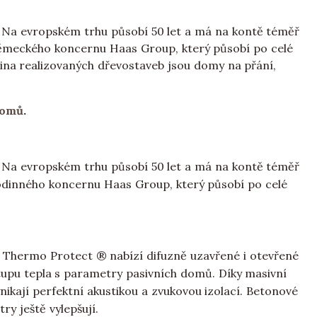
i. Na evropském trhu působí 50 let a má na kontě téměř
německého koncernu Haas Group, který působí po celé
šina realizovaných dřevostaveb jsou domy na přání,
domů
.
i. Na evropském trhu působí 50 let a má na kontě téměř
rodinného koncernu Haas Group, který působí po celé
y Thermo Protect ® nabízí difuzně uzavřené i otevřené
ostupu tepla s parametry pasivních domů. Díky masivní
vynikají perfektní akustikou a zvukovou izolací. Betonové
ry ještě vylepšují.