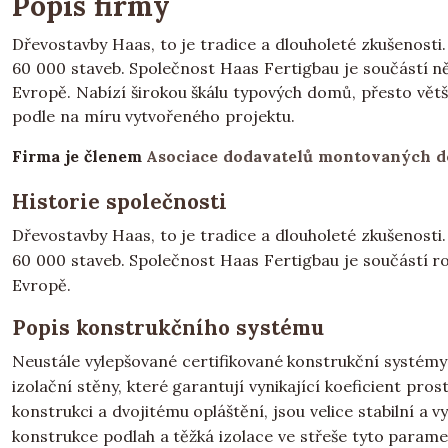
Popis firmy
Dřevostavby Haas, to je tradice a dlouholeté zkušenost
60 000 staveb. Společnost Haas Fertigbau je součástí 
Evropě. Nabízí širokou škálu typových domů, přesto vět
podle na míru vytvořeného projektu.
Firma je členem
Asociace dodavatelů montovaných 
Historie společnosti
Dřevostavby Haas, to je tradice a dlouholeté zkušenost
60 000 staveb. Společnost Haas Fertigbau je součástí 
Evropě.
Popis konstrukčního systému
Neustále vylepšované certifikované konstrukční systém
izolační stěny, které garantují vynikající koeficient pr
konstrukci a dvojitému opláštění, jsou velice stabilní a 
konstrukce podlah a těžká izolace ve střeše tyto paramet