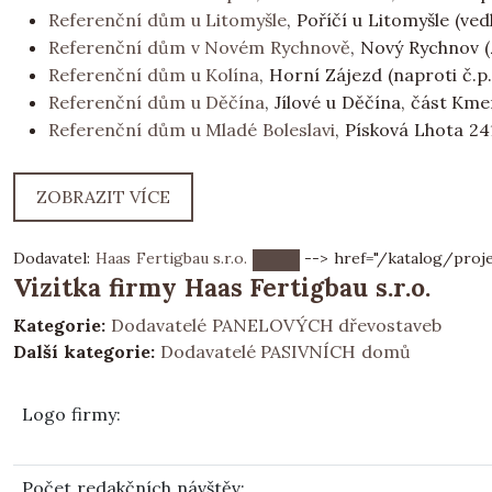
Referenční dům u Litomyšle
, Poříčí u Litomyšle (ved
Referenční dům v Novém Rychnově
, Nový Rychnov (z
Referenční dům u Kolína
, Horní Zájezd (naproti č.p
Referenční dům u Děčína
, Jílové u Děčína, část Km
Referenční dům u Mladé Boleslavi
, Písková Lhota 24
ZOBRAZIT VÍCE
Dodavatel:
Haas Fertigbau s.r.o.
--> href="/katalog/proj
Vizitka firmy Haas Fertigbau s.r.o.
Kategorie:
Dodavatelé PANELOVÝCH dřevostaveb
Další kategorie:
Dodavatelé PASIVNÍCH domů
Logo firmy
:
Počet redakčních návštěv
: