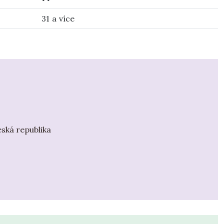
31 a více
eská republika