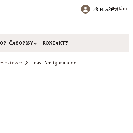
Hledání
PŘIHLÁŠENÍ
HOP
ČASOPISY
KONTAKTY
evostaveb
Haas Fertigbau s.r.o.