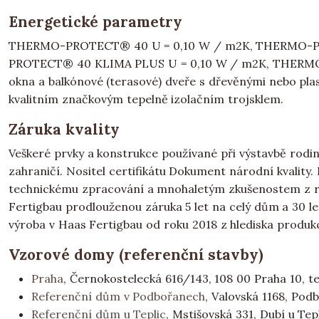
Energetické parametry
THERMO-PROTECT® 40 U = 0,10 W / m2K, THERMO-
PROTECT® 40 KLIMA PLUS U = 0,10 W / m2K, THERM
okna a balkónové (terasové) dveře s dřevěnými nebo plas
kvalitním značkovým tepelně izolačním trojsklem.
Záruka kvality
Veškeré prvky a konstrukce používané při výstavbě rodin
zahraničí. Nositel certifikátu Dokument národní kvality
technickému zpracování a mnohaletým zkušenostem z re
Fertigbau prodlouženou záruka 5 let na celý dům a 30 let
výroba v Haas Fertigbau od roku 2018 z hlediska produk
Vzorové domy (referenční stavby)
Praha
, Černokostelecká 616/143, 108 00 Praha 10, te
Referenční dům v Podbořanech
, Valovská 1168, Pod
Referenční dům u Teplic
, Mstišovská 331, Dubí u Tep