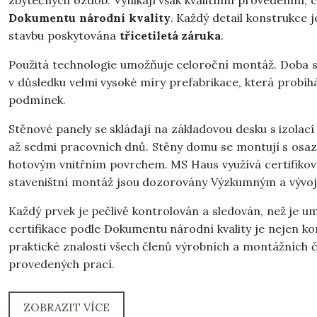
zbytečných ozdob. Vynikají však kvalitním provedením, 
Dokumentu národní kvality
. Každý detail konstrukce 
stavbu poskytována
třicetiletá záruka
.
Použitá technologie umožňuje celoroční montáž. Doba 
v důsledku velmi vysoké míry prefabrikace, která probíh
podmínek.
Stěnové panely se skládají na základovou desku s izolac
až sedmi pracovních dnů. Stěny domu se montují s osa
hotovým vnitřním povrchem. MS Haus využívá certifikova
staveništní montáž jsou dozorovány Výzkumným a vývo
Každý prvek je pečlivě kontrolován a sledován, než je 
certifikace podle Dokumentu národní kvality je nejen kon
praktické znalosti všech členů výrobních a montážních če
provedených prací.
ZOBRAZIT VÍCE