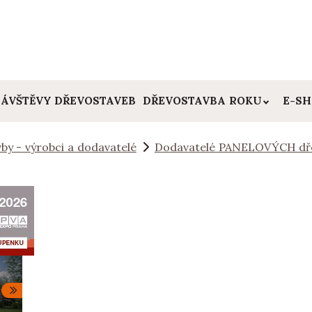
ÁVŠTĚVY DŘEVOSTAVEB
DŘEVOSTAVBA ROKU
E-S
by - výrobci a dodavatelé
Dodavatelé PANELOVÝCH dř