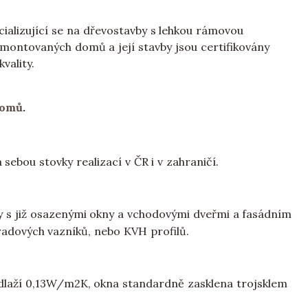
ializující se na dřevostavby s lehkou rámovou
montovaných domů a její stavby jsou certifikovány
vality.
domů
.
sebou stovky realizací v ČR i v zahraničí.
 s již osazenými okny a vchodovými dveřmi a fasádním
radových vazníků, nebo KVH profilů.
dlaží 0,13W/m2K, okna standardně zasklena trojsklem