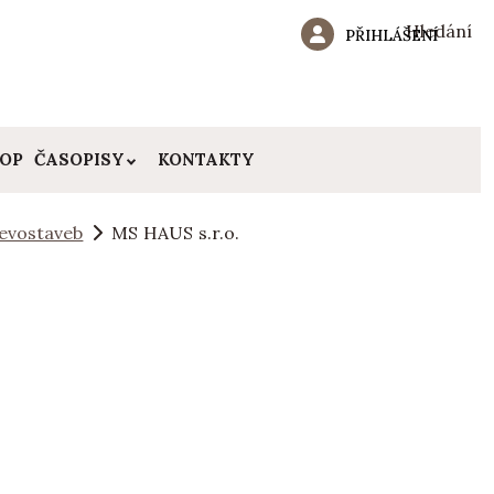
Hledání
PŘIHLÁŠENÍ
HOP
ČASOPISY
KONTAKTY
evostaveb
MS HAUS s.r.o.