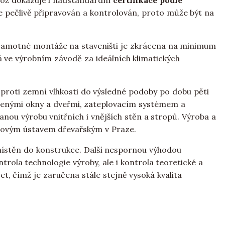
což dokazuje i nadstandardní
certifikace podle
je pečlivě připravován a kontrolován, proto může být na
samotné montáže na staveništi je zkrácena na minimum
á ve výrobním závodě za ideálních klimatických
í proti zemní vlhkosti do výsledné podoby po dobu pěti
zenými okny a dveřmi, zateplovacím systémem a
nou výrobu vnitřních i vnějších stěn a stropů. Výroba a
jovým ústavem dřevařským v Praze.
umístěn do konstrukce. Další nespornou výhodou
trola technologie výroby, ale i kontrola teoretické a
t, čímž je zaručena stále stejně vysoká kvalita