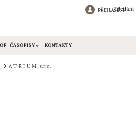
Hledání
PŘIHLÁŠENÍ
HOP
ČASOPISY
KONTAKTY
ů
A T R I U M, s.r.o.