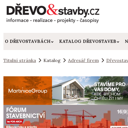
O DŘEVOSTAVBÁCH
KATALOG DŘEVOSTAVEB
N
Titulní stránka
Katalog
Adresář firem
Dřevostav