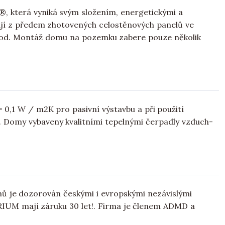
®, která vyniká svým složením, energetickými a
jí z předem zhotovených celostěnových panelů ve
 apod. Montáž domu na pozemku zabere pouze několik
= 0,1 W / m2K pro pasivní výstavbu a při použití
. Domy vybaveny kvalitními tepelnými čerpadly vzduch-
 je dozorován českými i evropskými nezávislými
RIUM mají záruku 30 let!. Firma je členem ADMD a