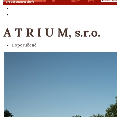
A T R I U M, s.r.o.
Doporučené