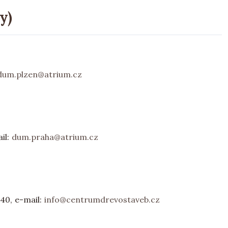
y)
dum.plzen@atrium.cz
ail:
dum.praha@atrium.cz
040, e-mail:
info@centrumdrevostaveb.cz