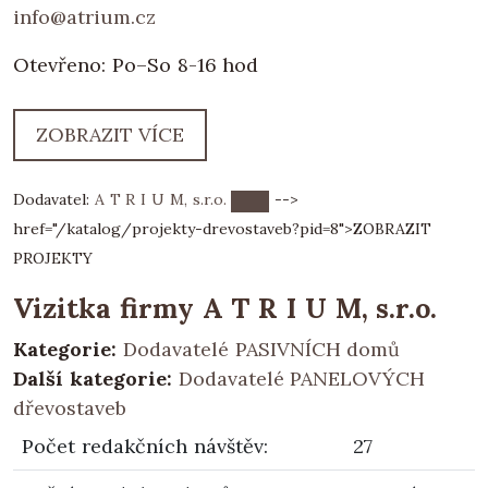
info@atrium.cz
Otevřeno: Po–So 8-16 hod
ZOBRAZIT VÍCE
Dodavatel:
A T R I U M, s.r.o.
-->
href="/katalog/projekty-drevostaveb?pid=8">
ZOBRAZIT
PROJEKTY
Vizitka firmy A T R I U M, s.r.o.
Kategorie:
Dodavatelé PASIVNÍCH domů
Další kategorie:
Dodavatelé PANELOVÝCH
dřevostaveb
Počet redakčních návštěv
:
27