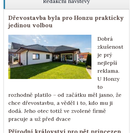
Redakční návštěvy
Dřevostavba byla pro Honzu prakticky
jedinou volbou
Dobrá
zkušenost
je prý
nejlepší
reklama.
U Honzy
to
rozhodně platilo – od začátku měl jasno, že
chce dřevostavbu, a věděl i to, kdo mu ji
dodá. Jeho otec totiž ve zvolené firmě
pracuje a už před dvace
Přírodní království pro pět princezen