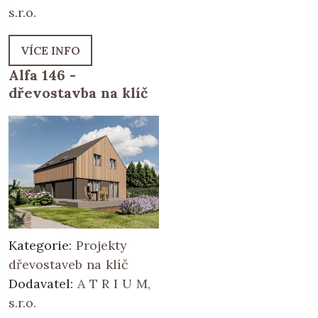
s.r.o.
VÍCE INFO
Alfa 146 -
dřevostavba na klíč
Kategorie:
Projekty
dřevostaveb na klíč
Dodavatel:
A T R I U M,
s.r.o.