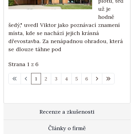
plotu, teď
už je
hodně
šedý," uvedl Viktor jako poznávací znamení
místa, kde se nachází jejich krásná
dřevostavba. Za nenápadnou ohradou, která
se dlouze táhne pod
Strana 1 z 6
1
2
3
4
5
6
Recenze a zkušenosti
Články o firmě