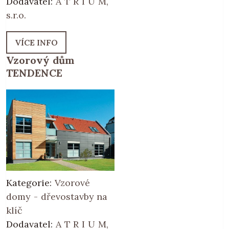
Dodavatel:
A T R I U M,
s.r.o.
VÍCE INFO
Vzorový dům
TENDENCE
Kategorie:
Vzorové
domy - dřevostavby na
klíč
Dodavatel:
A T R I U M,