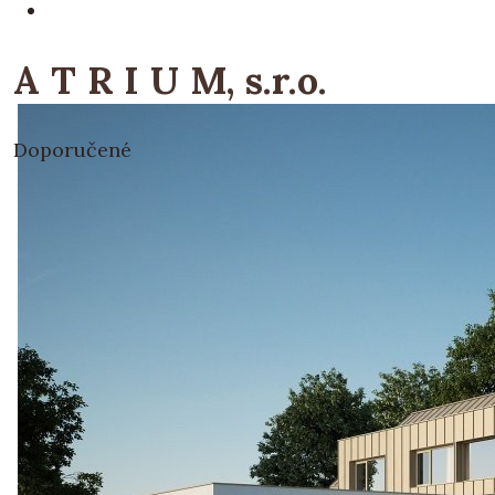
A T R I U M, s.r.o.
Doporučené