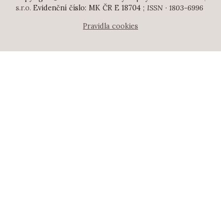
s.r.o.
Evidenční číslo: MK ČR E 18704 ;
ISSN · 1803-6996
Pravidla cookies