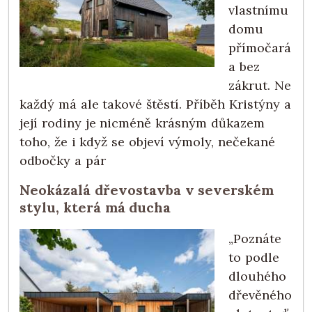
vlastnímu
domu
přímočará
a bez
zákrut. Ne
každý má ale takové štěstí. Příběh Kristýny a
její rodiny je nicméně krásným důkazem
toho, že i když se objeví výmoly, nečekané
odbočky a pár
Neokázalá dřevostavba v severském
stylu, která má ducha
„Poznáte
to podle
dlouhého
dřevěného