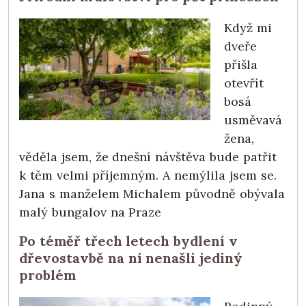
Když mi
dveře
přišla
otevřít
bosá
usměvavá
žena,
věděla jsem, že dnešní návštěva bude patřit
k těm velmi příjemným. A nemýlila jsem se.
Jana s manželem Michalem původně obývala
malý bungalov na Praze
Po téměř třech letech bydlení v
dřevostavbě na ní nenašli jediný
problém