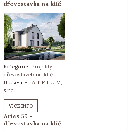
dřevostavba na klíč
Kategorie:
Projekty
dřevostaveb na klíč
Dodavatel:
A T R I U M,
s.r.o.
VÍCE INFO
Aries 59 -
dřevostavba na klíč