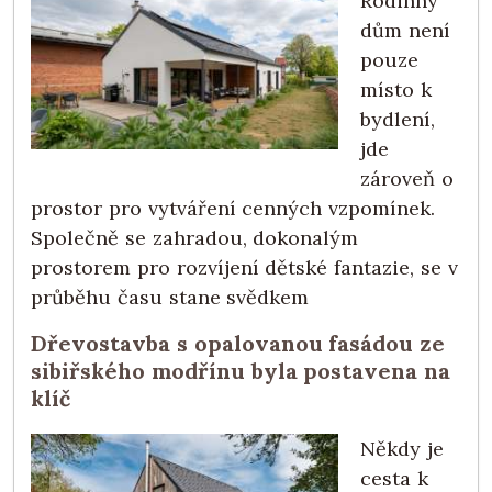
Rodinný
dům není
pouze
místo k
bydlení,
jde
zároveň o
prostor pro vytváření cenných vzpomínek.
Společně se zahradou, dokonalým
prostorem pro rozvíjení dětské fantazie, se v
průběhu času stane svědkem
Dřevostavba s opalovanou fasádou ze
sibiřského modřínu byla postavena na
klíč
Někdy je
cesta k