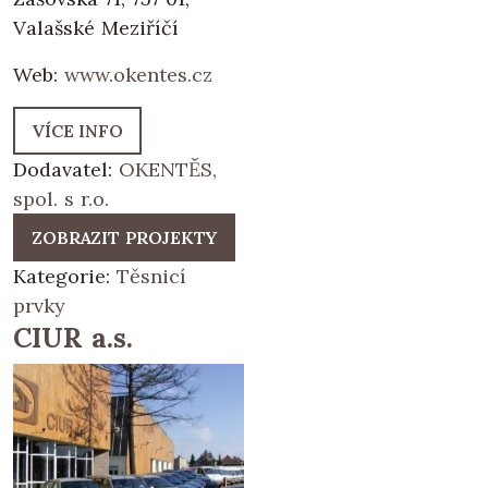
Valašské Meziříčí
Web:
www.okentes.cz
VÍCE INFO
Dodavatel:
OKENTĚS,
spol. s r.o.
ZOBRAZIT PROJEKTY
Kategorie:
Těsnicí
prvky
CIUR a.s.