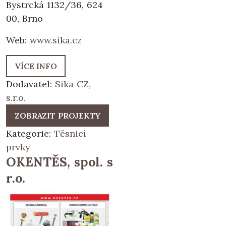
Bystrcká 1132/36, 624
00, Brno
Web:
www.sika.cz
VÍCE INFO
Dodavatel:
Sika CZ,
s.r.o.
ZOBRAZIT PROJEKTY
Kategorie:
Těsnicí
prvky
OKENTĚS, spol. s
r.o.