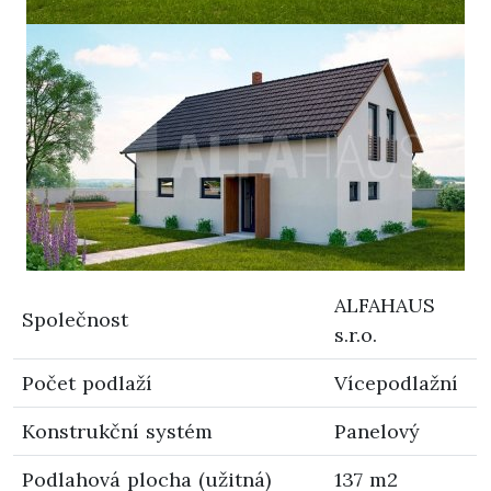
ALFAHAUS
Společnost
s.r.o.
Počet podlaží
Vícepodlažní
Konstrukční systém
Panelový
Podlahová plocha (užitná)
137 m2