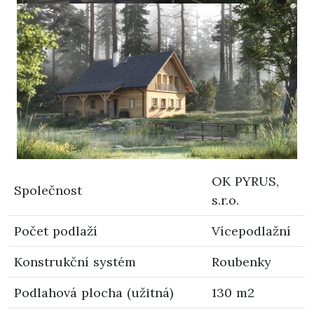
OK PYRUS,
Společnost
s.r.o.
Počet podlaží
Vícepodlažní
Konstrukční systém
Roubenky
Podlahová plocha (užitná)
130 m2