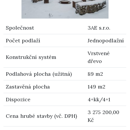
Společnost
3AE s.r.o.
Počet podlaží
Jednopodlažní
Vrstvené
Konstrukční systém
dřevo
Podlahová plocha (užitná)
89 m2
Zastavěná plocha
149 m2
Dispozice
4+kk/4+1
3 275 200,00
Cena hrubé stavby (vč. DPH)
Kč