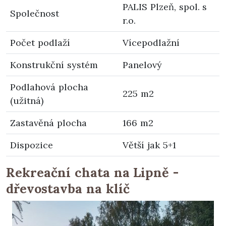
PALIS Plzeň, spol. s
Společnost
r.o.
Počet podlaží
Vícepodlažní
Konstrukční systém
Panelový
Podlahová plocha
225 m2
(užitná)
Zastavěná plocha
166 m2
Dispozice
Větší jak 5+1
Rekreační chata na Lipně -
dřevostavba na klíč