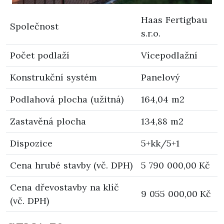
Haas Fertigbau
Společnost
s.r.o.
Počet podlaží
Vícepodlažní
Konstrukční systém
Panelový
Podlahová plocha (užitná)
164,04 m2
Zastavěná plocha
134,88 m2
Dispozice
5+kk/5+1
Cena hrubé stavby (vč. DPH)
5 790 000,00 Kč
Cena dřevostavby na klíč
9 055 000,00 Kč
(vč. DPH)