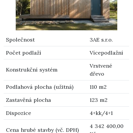
Společnost
3AE s.r.o.
Počet podlaží
Vícepodlažní
Vrstvené
Konstrukční systém
dřevo
Podlahová plocha (užitná)
110 m2
Zastavěná plocha
123 m2
Dispozice
4+kk/4+1
4 342 400,00
Cena hrubé stavby (vč. DPH)