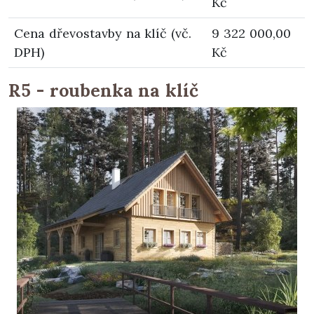
Kč
Cena dřevostavby na klíč (vč.
9 322 000,00
DPH)
Kč
R5 - roubenka na klíč