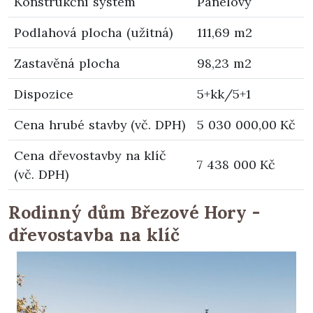
Konstrukční systém
Panelový
Podlahová plocha (užitná)
111,69 m2
Zastavěná plocha
98,23 m2
Dispozice
5+kk/5+1
Cena hrubé stavby (vč. DPH)
5 030 000,00 Kč
Cena dřevostavby na klíč
7 438 000 Kč
(vč. DPH)
Rodinný dům Březové Hory -
dřevostavba na klíč