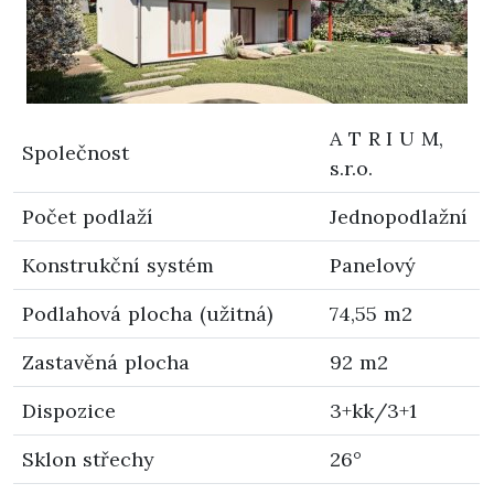
A T R I U M,
Společnost
s.r.o.
Počet podlaží
Jednopodlažní
Konstrukční systém
Panelový
Podlahová plocha (užitná)
74,55 m2
Zastavěná plocha
92 m2
Dispozice
3+kk/3+1
Sklon střechy
26°