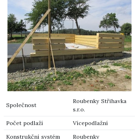
Roubenky Střihavka
Společnost
s.r.o.
Počet podlaží
Vícepodlažní
Konstrukční systém
Roubenky