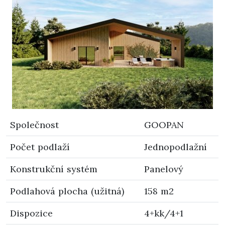
Společnost
GOOPAN
Počet podlaží
Jednopodlažní
Konstrukční systém
Panelový
Podlahová plocha (užitná)
158 m2
Dispozice
4+kk/4+1