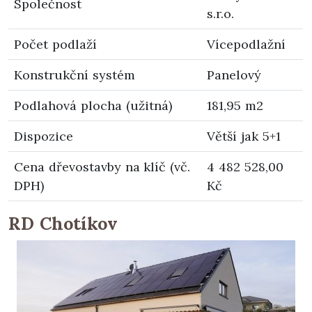
Společnost
s.r.o.
Počet podlaží
Vícepodlažní
Konstrukční systém
Panelový
Podlahová plocha (užitná)
181,95 m2
Dispozice
Větší jak 5+1
Cena dřevostavby na klíč (vč.
4 482 528,00
DPH)
Kč
RD Chotíkov