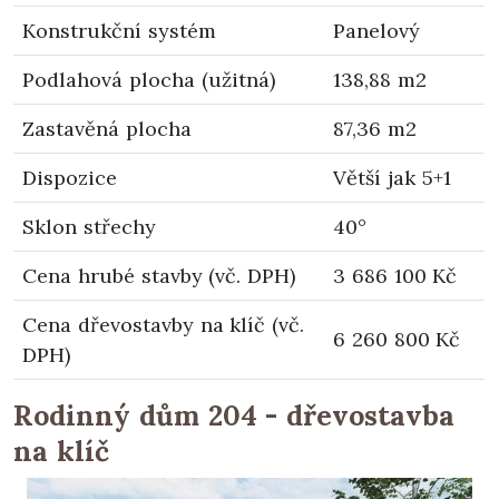
Konstrukční systém
Panelový
Podlahová plocha (užitná)
138,88 m2
Zastavěná plocha
87,36 m2
Dispozice
Větší jak 5+1
Sklon střechy
40°
Cena hrubé stavby (vč. DPH)
3 686 100 Kč
Cena dřevostavby na klíč (vč.
6 260 800 Kč
DPH)
Rodinný dům 204 - dřevostavba
na klíč