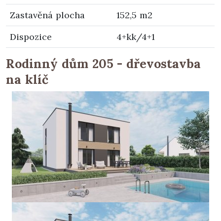
Zastavěná plocha
152,5 m2
Dispozice
4+kk/4+1
Rodinný dům 205 - dřevostavba
na klíč