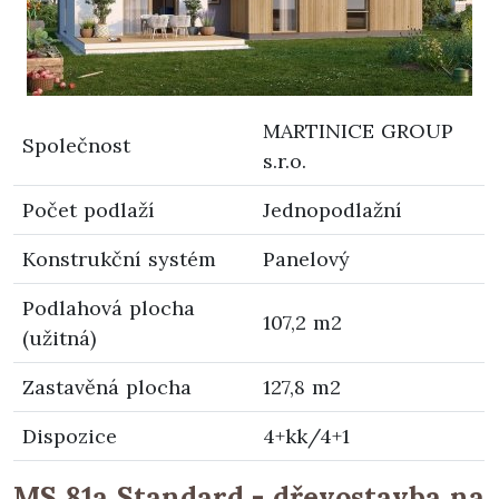
MARTINICE GROUP
Společnost
s.r.o.
Počet podlaží
Jednopodlažní
Konstrukční systém
Panelový
Podlahová plocha
107,2 m2
(užitná)
Zastavěná plocha
127,8 m2
Dispozice
4+kk/4+1
MS 81a Standard - dřevostavba na