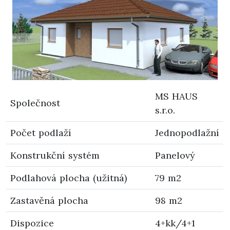
MS HAUS
Společnost
s.r.o.
Počet podlaží
Jednopodlažní
Konstrukční systém
Panelový
Podlahová plocha (užitná)
79 m2
Zastavěná plocha
98 m2
Dispozice
4+kk/4+1