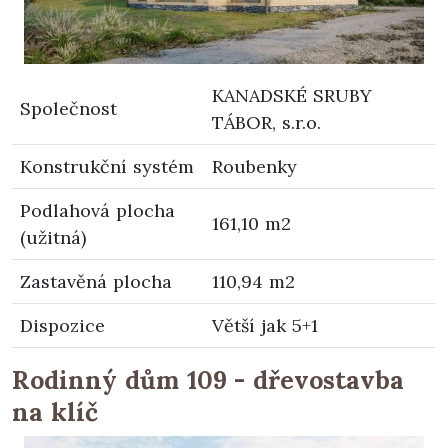
KANADSKÉ SRUBY
Společnost
TÁBOR, s.r.o.
Konstrukční systém
Roubenky
Podlahová plocha
161,10 m2
(užitná)
Zastavěná plocha
110,94 m2
Dispozice
Větší jak 5+1
Rodinný dům 109 - dřevostavba
na klíč