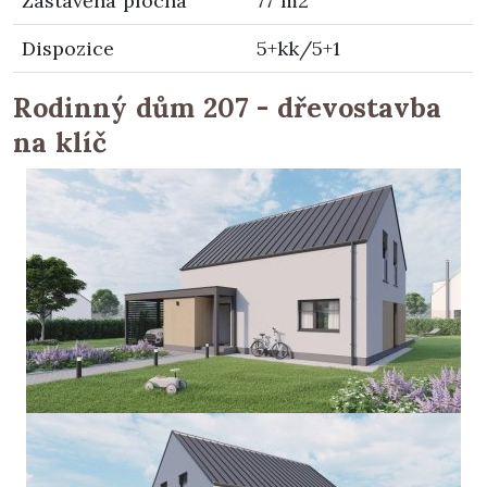
Zastavěná plocha
77 m2
Dispozice
5+kk/5+1
Rodinný dům 207 - dřevostavba
na klíč