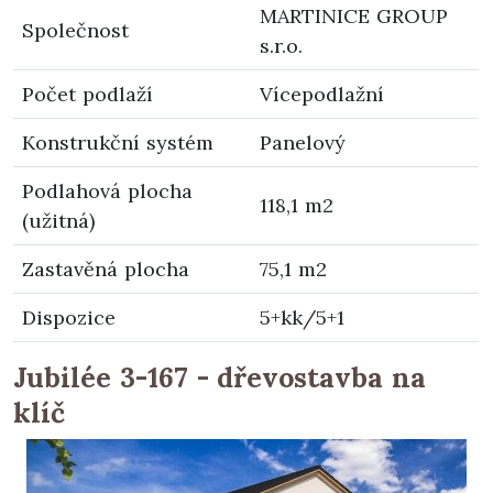
MARTINICE GROUP
Společnost
s.r.o.
Počet podlaží
Vícepodlažní
Konstrukční systém
Panelový
Podlahová plocha
118,1 m2
(užitná)
Zastavěná plocha
75,1 m2
Dispozice
5+kk/5+1
Jubilée 3-167 - dřevostavba na
klíč