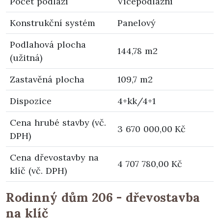
Počet podlaží
Vícepodlažní
Konstrukční systém
Panelový
Podlahová plocha
144,78 m2
(užitná)
Zastavěná plocha
109,7 m2
Dispozice
4+kk/4+1
Cena hrubé stavby (vč.
3 670 000,00 Kč
DPH)
Cena dřevostavby na
4 707 780,00 Kč
klíč (vč. DPH)
Rodinný dům 206 - dřevostavba
na klíč