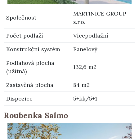
MARTINICE GROUP
Společnost
s.r.o.
Počet podlaží
Vícepodlažní
Konstrukční systém
Panelový
Podlahová plocha
132,6 m2
(užitná)
Zastavěná plocha
84 m2
Dispozice
5+kk/5+1
Roubenka Salmo