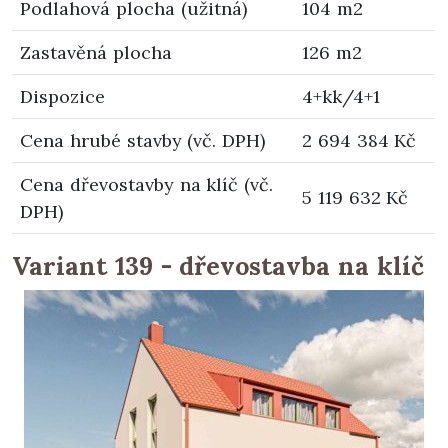
Podlahová plocha (užitná)
104 m2
Zastavěná plocha
126 m2
Dispozice
4+kk/4+1
Cena hrubé stavby (vč. DPH)
2 694 384 Kč
Cena dřevostavby na klíč (vč.
5 119 632 Kč
DPH)
Variant 139 - dřevostavba na klíč