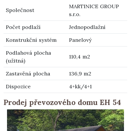
MARTINICE GROUP
Společnost
s.r.o.
Počet podlaží
Jednopodlažní
Konstrukční systém
Panelový
Podlahová plocha
110,4 m2
(užitná)
Zastavěná plocha
136,9 m2
Dispozice
4+kk/4+1
Prodej převozového domu EH 54