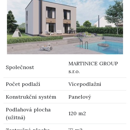
MARTINICE GROUP
Společnost
s.r.o.
Počet podlaží
Vícepodlažní
Konstrukční systém
Panelový
Podlahová plocha
120 m2
(užitná)