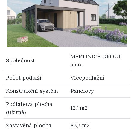
MARTINICE GROUP
Společnost
s.r.o.
Počet podlaží
Vícepodlažní
Konstrukční systém
Panelový
Podlahová plocha
127 m2
(užitná)
Zastavěná plocha
83,7 m2