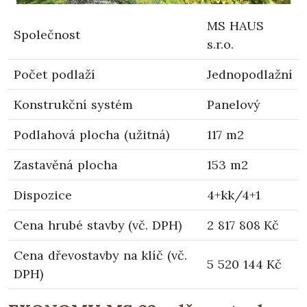
MS HAUS
Společnost
s.r.o.
Počet podlaží
Jednopodlažní
Konstrukční systém
Panelový
Podlahová plocha (užitná)
117 m2
Zastavěná plocha
153 m2
Dispozice
4+kk/4+1
Cena hrubé stavby (vč. DPH)
2 817 808 Kč
Cena dřevostavby na klíč (vč.
5 520 144 Kč
DPH)