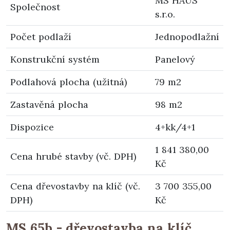
MS HAUS
Společnost
s.r.o.
Počet podlaží
Jednopodlažní
Konstrukční systém
Panelový
Podlahová plocha (užitná)
79 m2
Zastavěná plocha
98 m2
Dispozice
4+kk/4+1
1 841 380,00
Cena hrubé stavby (vč. DPH)
Kč
Cena dřevostavby na klíč (vč.
3 700 355,00
DPH)
Kč
MS 65b - dřevostavba na klíč