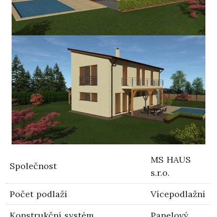
MS HAUS
Společnost
s.r.o.
Počet podlaží
Vícepodlažní
Konstrukční systém
Panelový