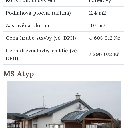
Konstrukční systém
Panelový
Podlahová plocha (užitná)
124 m2
Zastavěná plocha
107 m2
Cena hrubé stavby (vč. DPH)
4 608 912 Kč
Cena dřevostavby na klíč (vč.
7 296 072 Kč
DPH)
MS Atyp