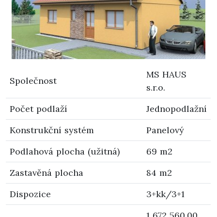
MS HAUS
Společnost
s.r.o.
Počet podlaží
Jednopodlažní
Konstrukční systém
Panelový
Podlahová plocha (užitná)
69 m2
Zastavěná plocha
84 m2
Dispozice
3+kk/3+1
1 672 560,00