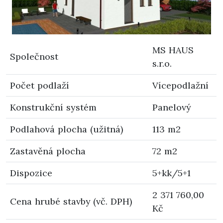
MS HAUS
Společnost
s.r.o.
Počet podlaží
Vícepodlažní
Konstrukční systém
Panelový
Podlahová plocha (užitná)
113 m2
Zastavěná plocha
72 m2
Dispozice
5+kk/5+1
2 371 760,00
Cena hrubé stavby (vč. DPH)
Kč