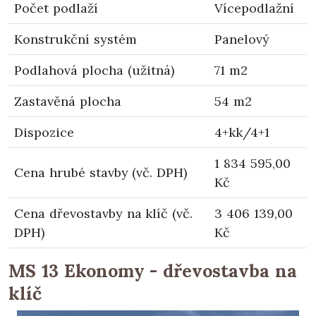
Počet podlaží
Vícepodlažní
Konstrukční systém
Panelový
Podlahová plocha (užitná)
71 m2
Zastavěná plocha
54 m2
Dispozice
4+kk/4+1
1 834 595,00
Cena hrubé stavby (vč. DPH)
Kč
Cena dřevostavby na klíč (vč.
3 406 139,00
DPH)
Kč
MS 13 Ekonomy - dřevostavba na
klíč