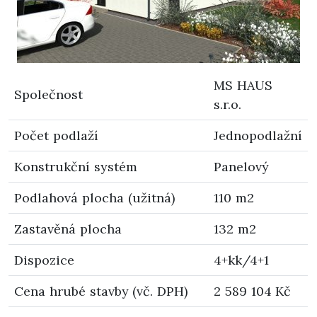
MS HAUS
Společnost
s.r.o.
Počet podlaží
Jednopodlažní
Konstrukční systém
Panelový
Podlahová plocha (užitná)
110 m2
Zastavěná plocha
132 m2
Dispozice
4+kk/4+1
Cena hrubé stavby (vč. DPH)
2 589 104 Kč