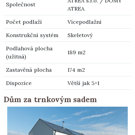
ATREA s.r.o. / DOMY
Společnost
ATREA
Počet podlaží
Vícepodlažní
Konstrukční systém
Skeletový
Podlahová plocha
189 m2
(užitná)
Zastavěná plocha
174 m2
Dispozice
Větší jak 5+1
Dům za trnkovým sadem