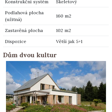
Konstrukční systém
Skeletový
Podlahová plocha
160 m2
(užitná)
Zastavěná plocha
102 m2
Dispozice
Větší jak 5+1
Dům dvou kultur