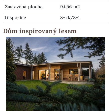
Zastavěná plocha
94,56 m2
Dispozice
3+kk/3+1
Dům inspirovaný lesem