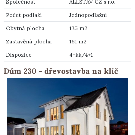
Společnost
ALLSTAV CZ s.r.o.
Počet podlaží
Jednopodlažní
Obytná plocha
135 m2
Zastavěná plocha
161 m2
Dispozice
4+kk/4+1
Dům 230 - dřevostavba na klíč