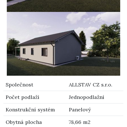
Společnost
ALLSTAV CZ s.r.o.
Počet podlaží
Jednopodlažní
Konstrukční systém
Panelový
Obytná plocha
78,66 m2