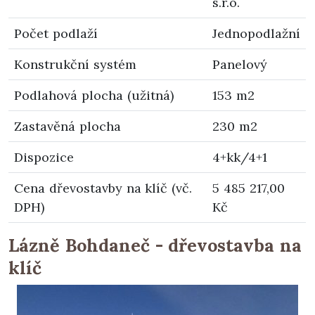
s.r.o.
Počet podlaží
Jednopodlažní
Konstrukční systém
Panelový
Podlahová plocha (užitná)
153 m2
Zastavěná plocha
230 m2
Dispozice
4+kk/4+1
Cena dřevostavby na klíč (vč.
5 485 217,00
DPH)
Kč
Lázně Bohdaneč - dřevostavba na
klíč