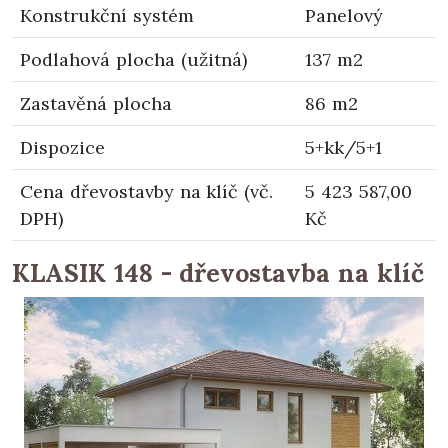
Konstrukční systém
Panelový
Podlahová plocha (užitná)
137 m2
Zastavěná plocha
86 m2
Dispozice
5+kk/5+1
Cena dřevostavby na klíč (vč.
5 423 587,00
DPH)
Kč
KLASIK 148 - dřevostavba na klíč