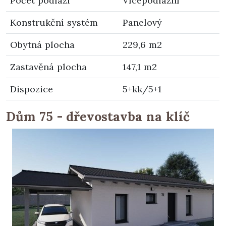
Počet podlaží
Vícepodlažní
Konstrukční systém
Panelový
Obytná plocha
229,6 m2
Zastavěná plocha
147,1 m2
Dispozice
5+kk/5+1
Dům 75 - dřevostavba na klíč