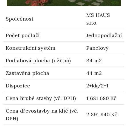
MS HAUS
Společnost
s.r.o.
Počet podlaží
Jednopodlažní
Konstrukční systém
Panelový
Podlahová plocha (užitná)
34 m2
Zastavěná plocha
44 m2
Dispozice
2+kk/2+1
Cena hrubé stavby (vč. DPH)
1 681 680 Kč
Cena dřevostavby na klíč (vč.
2 891 840 Kč
DPH)