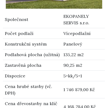
EKOPANELY
Společnost
SERVIS s.r.o.
Počet podlaží
Vícepodlažní
Konstrukční systém
Panelový
Podlahová plocha (užitná)
135,22 m2
Zastavěná plocha
90,25 m2
Dispozice
5+kk/5+1
Cena hrubé stavby (vč.
1 746 879,00 Kč
DPH)
Cena dřevostavby na klíč
4 168 284,00 Kč