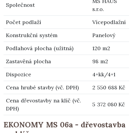
MS HAUS
Společnost
s.r.o.
Počet podlaží
Vícepodlažní
Konstrukční systém
Panelový
Podlahová plocha (užitná)
120 m2
Zastavěná plocha
98 m2
Dispozice
4+kk/4+1
Cena hrubé stavby (vč. DPH)
2 550 688 Kč
Cena dřevostavby na klíč (vč.
5 372 080 Kč
DPH)
EKONOMY MS 06a - dřevostavba