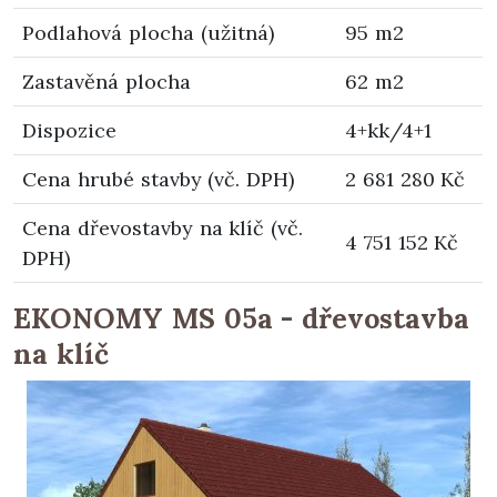
Podlahová plocha (užitná)
95 m2
Zastavěná plocha
62 m2
Dispozice
4+kk/4+1
Cena hrubé stavby (vč. DPH)
2 681 280 Kč
Cena dřevostavby na klíč (vč.
4 751 152 Kč
DPH)
EKONOMY MS 05a - dřevostavba
na klíč