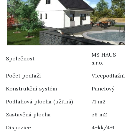
MS HAUS
Společnost
s.r.o.
Počet podlaží
Vícepodlažní
Konstrukční systém
Panelový
Podlahová plocha (užitná)
71 m2
Zastavěná plocha
58 m2
Dispozice
4+kk/4+1