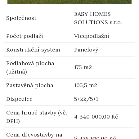
EASY HOMES
Společnost
SOLUTIONS s.r.o.
Počet podlaží
Vícepodlažní
Konstrukční systém
Panelový
Podlahová plocha
175 m2
(užitná)
Zastavěná plocha
105,5 m2
Dispozice
5+kk/5+1
Cena hrubé stavby (vč.
4 340 000,00 Kč
DPH)
Cena dřevostavby na
5 428 610,00 Kč