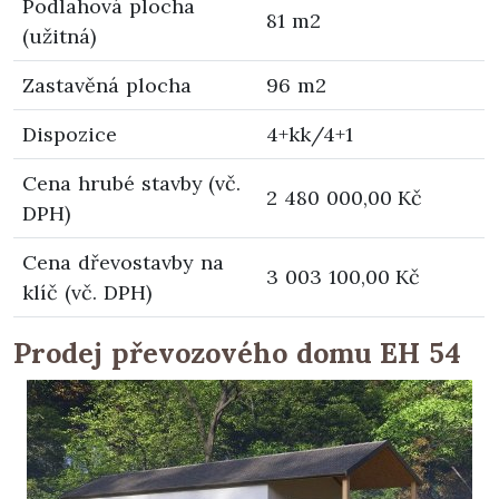
Podlahová plocha
81 m2
(užitná)
Zastavěná plocha
96 m2
Dispozice
4+kk/4+1
Cena hrubé stavby (vč.
2 480 000,00 Kč
DPH)
Cena dřevostavby na
3 003 100,00 Kč
klíč (vč. DPH)
Prodej převozového domu EH 54