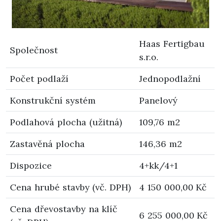
Haas Fertigbau
Společnost
s.r.o.
Počet podlaží
Jednopodlažní
Konstrukční systém
Panelový
Podlahová plocha (užitná)
109,76 m2
Zastavěná plocha
146,36 m2
Dispozice
4+kk/4+1
Cena hrubé stavby (vč. DPH)
4 150 000,00 Kč
Cena dřevostavby na klíč
6 255 000,00 Kč