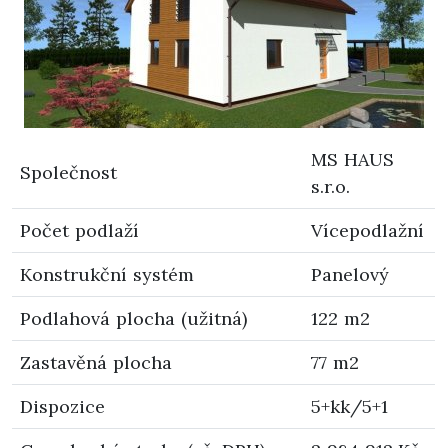
MS HAUS
Společnost
s.r.o.
Počet podlaží
Vícepodlažní
Konstrukční systém
Panelový
Podlahová plocha (užitná)
122 m2
Zastavěná plocha
77 m2
Dispozice
5+kk/5+1