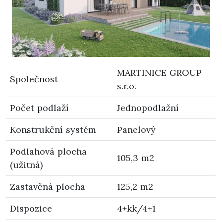
MARTINICE GROUP
Společnost
s.r.o.
Počet podlaží
Jednopodlažní
Konstrukční systém
Panelový
Podlahová plocha
105,3 m2
(užitná)
Zastavěná plocha
125,2 m2
Dispozice
4+kk/4+1