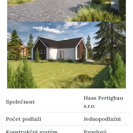
Haas Fertigbau
Společnost
s.r.o.
Počet podlaží
Jednopodlažní
Konstrukční systém
Panelový