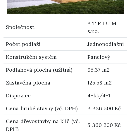
A T R I U M,
Společnost
s.r.o.
Počet podlaží
Jednopodlažní
Konstrukční systém
Panelový
Podlahová plocha (užitná)
95,37 m2
Zastavěná plocha
125,58 m2
Dispozice
4+kk/4+1
Cena hrubé stavby (vč. DPH)
3 336 500 Kč
Cena dřevostavby na klíč (vč.
5 360 200 Kč
DPH)