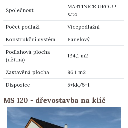
MARTINICE GROUP
Společnost
s.r.o.
Počet podlaží
Vícepodlažní
Konstrukční systém
Panelový
Podlahová plocha
134,1 m2
(užitná)
Zastavěná plocha
86,1 m2
Dispozice
5+kk/5+1
MS 120 - dřevostavba na klíč