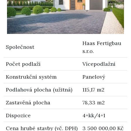
Haas Fertigbau
Společnost
s.r.o.
Počet podlaží
Vícepodlažní
Konstrukční systém
Panelový
Podlahová plocha (užitná)
115,17 m2
Zastavěná plocha
78,33 m2
Dispozice
4+kk/4+1
Cena hrubé stavby (vč. DPH)
3 500 000,00 Kč