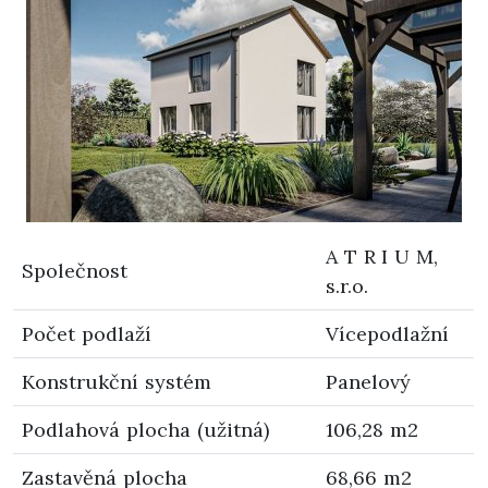
A T R I U M,
Společnost
s.r.o.
Počet podlaží
Vícepodlažní
Konstrukční systém
Panelový
Podlahová plocha (užitná)
106,28 m2
Zastavěná plocha
68,66 m2