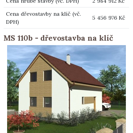
Cena hrubé stavby (vč. DPH)
2 984 912 Kč
Cena dřevostavby na klíč (vč.
5 456 976 Kč
DPH)
MS 110b - dřevostavba na klíč