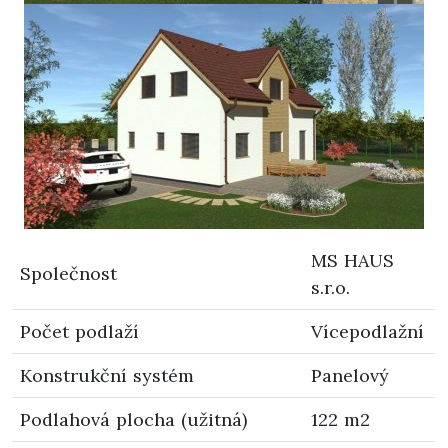
MS HAUS
Společnost
s.r.o.
Počet podlaží
Vícepodlažní
Konstrukční systém
Panelový
Podlahová plocha (užitná)
122 m2