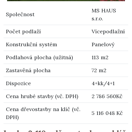
MS HAUS
Společnost
s.r.o.
Počet podlaží
Vícepodlažní
Konstrukční systém
Panelový
Podlahová plocha (užitná)
113 m2
Zastavěná plocha
72 m2
Dispozice
4+kk/4+1
Cena hrubé stavby (vč. DPH)
2 786 560Kč
Cena dřevostavby na klíč (vč.
5 116 048 Kč
DPH)