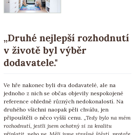
„Druhé nejlepší rozhodnutí
v životě byl výběr
dodavatele."
Ve hře nakonec byli dva dodavatelé, ale na
jednoho z nich se občas objevily nespokojené
reference ohledně různých nedokonalostí. Na
druhého všichni naopak pěli chválu, jen
připouštěli o něco vyšší cenu.
„Tedy bylo na mém
rozhodnutí, jestli jsem ochotný si za kvalitu
připlatit, nebo ne. Měli jsme strašné štěstí, protože