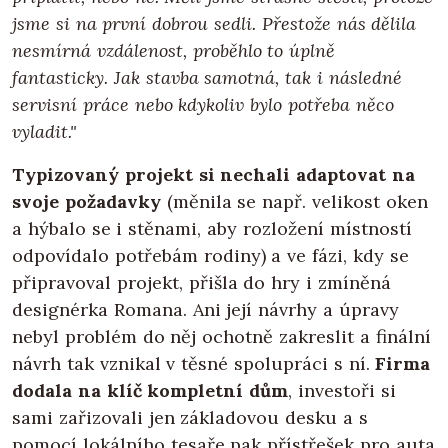
jsme si na první dobrou sedli. Přestože nás dělila
nesmírná vzdálenost, proběhlo to úplně
fantasticky. Jak stavba samotná, tak i následné
servisní práce nebo kdykoliv bylo potřeba něco
vyladit."
Typizovaný projekt si nechali adaptovat na
svoje požadavky
(měnila se např. velikost oken
a hýbalo se i stěnami, aby rozložení místností
odpovídalo potřebám rodiny) a ve fázi, kdy se
připravoval projekt, přišla do hry i zmíněná
designérka Romana. Ani její návrhy a úpravy
nebyl problém do něj ochotně zakreslit a finální
návrh tak vznikal v těsné spolupráci s ní.
Firma
dodala na klíč kompletní dům
, investoři si
sami zařizovali jen základovou desku a s
pomocí lokálního tesaře pak přístřešek pro auta