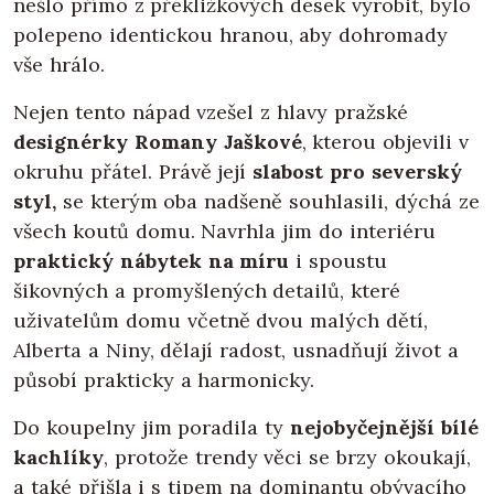
nešlo přímo z překližkových desek vyrobit, bylo
polepeno identickou hranou, aby dohromady
vše hrálo.
Nejen tento nápad vzešel z hlavy pražské
designérky Romany Jaškové
, kterou objevili v
okruhu přátel. Právě její
slabost pro severský
styl,
se kterým oba nadšeně souhlasili, dýchá ze
všech koutů domu. Navrhla jim do interiéru
praktický nábytek na míru
i spoustu
šikovných a promyšlených detailů, které
uživatelům domu včetně dvou malých dětí,
Alberta a Niny, dělají radost, usnadňují život a
působí prakticky a harmonicky.
Do koupelny jim poradila ty
nejobyčejnější bílé
kachlíky
, protože trendy věci se brzy okoukají,
a také přišla i s tipem na dominantu obývacího