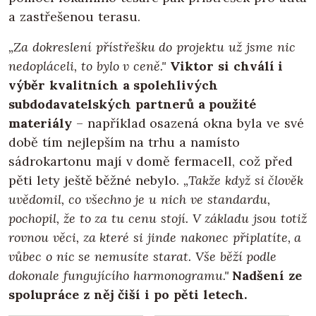
a zastřešenou terasu.
„Za dokreslení přístřešku do projektu už jsme nic
nedopláceli, to bylo v ceně."
Viktor si chválí i
výběr kvalitních a spolehlivých
subdodavatelských partnerů a použité
materiály
– například osazená okna byla ve své
době tím nejlepším na trhu a namísto
sádrokartonu mají v domě fermacell, což před
pěti lety ještě běžné nebylo.
„Takže když si člověk
uvědomil, co všechno je u nich ve standardu,
pochopil, že to za tu cenu stojí. V základu jsou totiž
rovnou věci, za které si jinde nakonec připlatíte, a
vůbec o nic se nemusíte starat. Vše běží podle
dokonale fungujícího harmonogramu."
Nadšení ze
spolupráce z něj čiší i po pěti letech.