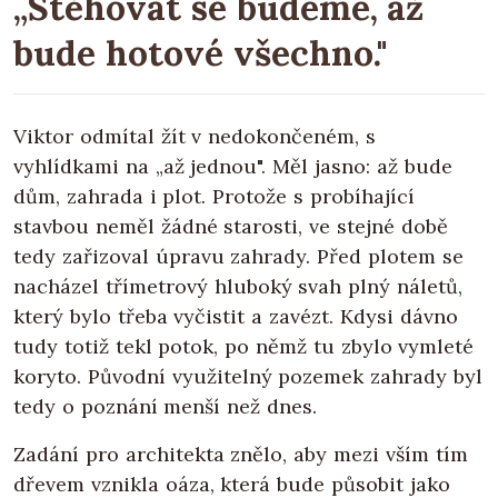
„Stěhovat se budeme, až
bude hotové všechno."
Viktor odmítal žít v nedokončeném, s
vyhlídkami na „až jednou". Měl jasno: až bude
dům, zahrada i plot. Protože s probíhající
stavbou neměl žádné starosti, ve stejné době
tedy zařizoval úpravu zahrady. Před plotem se
nacházel třímetrový hluboký svah plný náletů,
který bylo třeba vyčistit a zavézt. Kdysi dávno
tudy totiž tekl potok, po němž tu zbylo vymleté
koryto. Původní využitelný pozemek zahrady byl
tedy o poznání menší než dnes.
Zadání pro architekta znělo, aby mezi vším tím
dřevem vznikla oáza, která bude působit jako