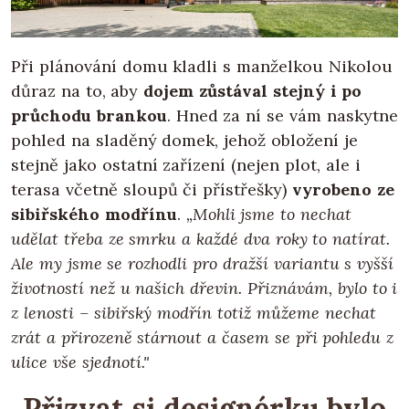
Při plánování domu kladli s manželkou Nikolou
důraz na to, aby
dojem zůstával stejný i po
průchodu brankou
. Hned za ní se vám naskytne
pohled na sladěný domek, jehož obložení je
stejně jako ostatní zařízení (nejen plot, ale i
terasa včetně sloupů či přístřešky)
vyrobeno ze
sibiřského modřínu
.
„Mohli jsme to nechat
udělat třeba ze smrku a každé dva roky to natírat.
Ale my jsme se rozhodli pro dražší variantu s vyšší
životností než u našich dřevin. Přiznávám, bylo to i
z lenosti – sibiřský modřín totiž můžeme nechat
zrát a přirozeně stárnout a časem se při pohledu z
ulice vše sjednotí."
„Přizvat si designérku bylo