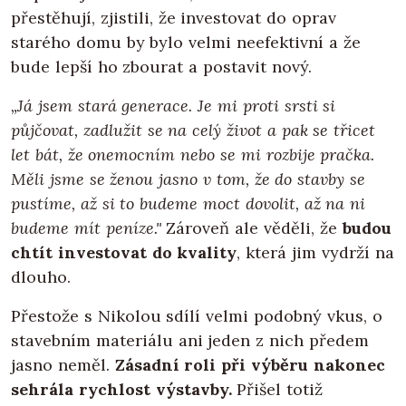
přestěhují, zjistili, že investovat do oprav
starého domu by bylo velmi neefektivní a že
bude lepší ho zbourat a postavit nový.
„Já jsem stará generace. Je mi proti srsti si
půjčovat, zadlužit se na celý život a pak se třicet
let bát, že onemocním nebo se mi rozbije pračka.
Měli jsme se ženou jasno v tom, že do stavby se
pustíme, až si to budeme moct dovolit, až na ni
budeme mít peníze."
Zároveň ale věděli, že
budou
chtít investovat do kvality
, která jim vydrží na
dlouho.
Přestože s Nikolou sdílí velmi podobný vkus, o
stavebním materiálu ani jeden z nich předem
jasno neměl.
Zásadní roli při výběru nakonec
sehrála rychlost výstavby.
Přišel totiž