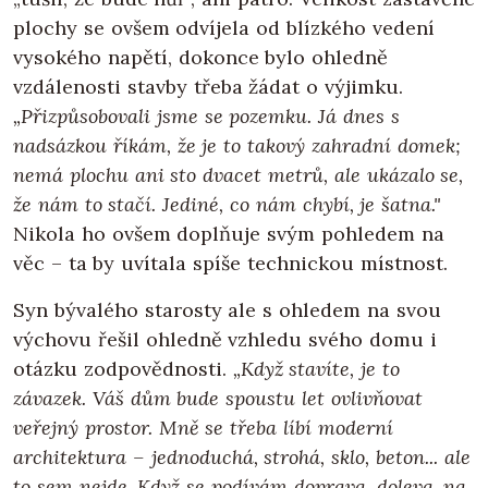
plochy se ovšem odvíjela od blízkého vedení
vysokého napětí, dokonce bylo ohledně
vzdálenosti stavby třeba žádat o výjimku.
„Přizpůsobovali jsme se pozemku. Já dnes s
nadsázkou říkám, že je to takový zahradní domek;
nemá plochu ani sto dvacet metrů, ale ukázalo se,
že nám to stačí. Jediné, co nám chybí, je šatna."
Nikola ho ovšem doplňuje svým pohledem na
věc – ta by uvítala spíše technickou místnost.
Syn bývalého starosty ale s ohledem na svou
výchovu řešil ohledně vzhledu svého domu i
otázku zodpovědnosti.
„Když stavíte, je to
závazek. Váš dům bude spoustu let ovlivňovat
veřejný prostor. Mně se třeba líbí moderní
architektura – jednoduchá, strohá, sklo, beton... ale
to sem nejde. Když se podívám doprava, doleva, na