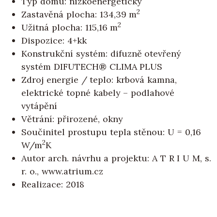
Typ domu: nízkoenergetický
2
Zastavěná plocha: 134,39 m
2
Užitná plocha: 115,16 m
Dispozice: 4+kk
Konstrukční systém: difuzně otevřený
systém DIFUTECH® CLIMA PLUS
Zdroj energie / teplo: krbová kamna,
elektrické topné kabely – podlahové
vytápění
Větrání: přirozené, okny
Součinitel prostupu tepla stěnou: U = 0,16
2
W/m
K
Autor arch. návrhu a projektu: A T R I U M, s.
r. o., www.atrium.cz
Realizace: 2018