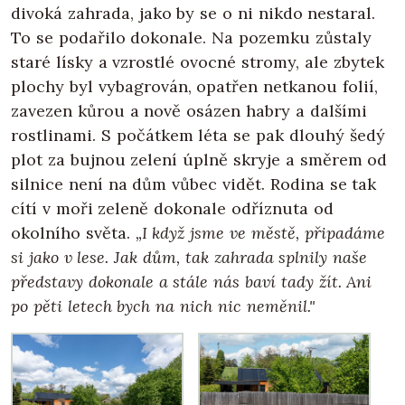
divoká zahrada, jako by se o ni nikdo nestaral.
To se podařilo dokonale. Na pozemku zůstaly
staré lísky a vzrostlé ovocné stromy, ale zbytek
plochy byl vybagrován, opatřen netkanou folií,
zavezen kůrou a nově osázen habry a dalšími
rostlinami. S počátkem léta se pak dlouhý šedý
plot za bujnou zelení úplně skryje a směrem od
silnice není na dům vůbec vidět. Rodina se tak
cítí v moři zeleně dokonale odříznuta od
okolního světa.
„I když jsme ve městě, připadáme
si jako v lese. Jak dům, tak zahrada splnily naše
představy dokonale a stále nás baví tady žít. Ani
po pěti letech bych na nich nic neměnil."