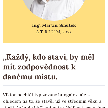
Ing. Martin Smutek
A T R I U M, s.r.o.
„Každý, kdo staví, by měl
mít zodpovědnost k
danému místu."
Viktor nechtěl typizovaný bungalov, ale s
ohledem na to, že stavěl už ve středním věku a
„tušil, že bude hůř", ani patro. Velikost zastavěné