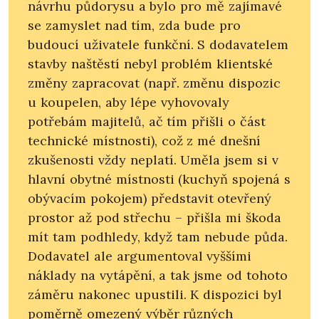
návrhu půdorysu a bylo pro mě zajímavé
se zamyslet nad tím, zda bude pro
budoucí uživatele funkční. S dodavatelem
stavby naštěstí nebyl problém klientské
změny zapracovat (např. změnu dispozic
u koupelen, aby lépe vyhovovaly
potřebám majitelů, ač tím přišli o část
technické místnosti), což z mé dnešní
zkušenosti vždy neplatí. Uměla jsem si v
hlavní obytné místnosti (kuchyň spojená s
obývacím pokojem) představit otevřený
prostor až pod střechu – přišla mi škoda
mít tam podhledy, když tam nebude půda.
Dodavatel ale argumentoval vyššími
náklady na vytápění, a tak jsme od tohoto
záměru nakonec upustili. K dispozici byl
poměrně omezený výběr různých