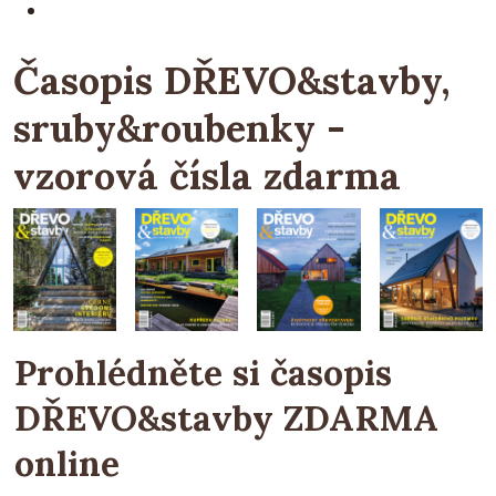
Časopis DŘEVO&stavby,
sruby&roubenky -
vzorová čísla zdarma
Prohlédněte si časopis
DŘEVO&stavby
ZDARMA
online