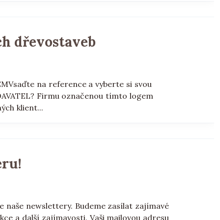
ch dřevostaveb
saďte na reference a vyberte si svou
DAVATEL? Firmu označenou tímto logem
ch klient...
eru!
áte naše newslettery. Budeme zasílat zajímavé
kce a další zajímavosti. Vaši mailovou adresu