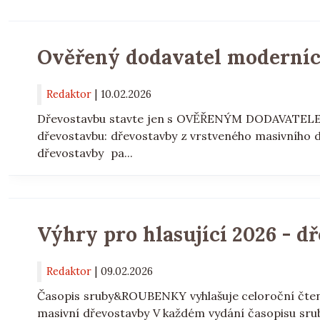
Ověřený dodavatel moderníc
Redaktor
|
10.02.2026
Dřevostavbu stavte jen s OVĚŘENÝM DODAVATELEM.
dřevostavbu: dřevostavby z vrstveného masivního 
dřevostavby pa...
Výhry pro hlasující 2026 - d
Redaktor
|
09.02.2026
Časopis sruby&ROUBENKY vyhlašuje celoroční čten
masivní dřevostavby V každém vydání časopisu s