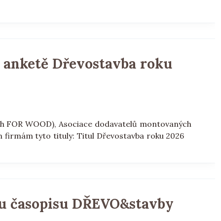
v anketě Dřevostavba roku
letrh FOR WOOD), Asociace dodavatelů montovaných
firmám tyto tituly: Titul Dřevostavba roku 2026
tu časopisu DŘEVO&stavby