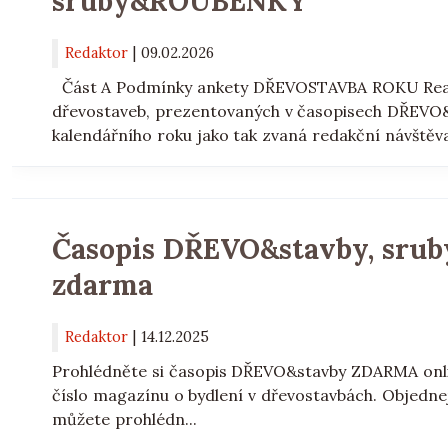
sruby&ROUBENKY
Redaktor
|
09.02.2026
Část A Podmínky ankety DŘEVOSTAVBA ROKU Reali
dřevostaveb, prezentovaných v časopisech DŘEV
kalendářního roku jako tak zvaná redakční návštěva 
Časopis DŘEVO&stavby, srub
zdarma
Redaktor
|
14.12.2025
Prohlédněte si časopis DŘEVO&stavby ZDARMA onlin
číslo magazínu o bydlení v dřevostavbách. Objedne
můžete prohlédn...