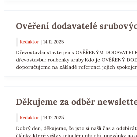
Ověření dodavatelé srubový
Redaktor
|
14.12.2025
Dřevostavbu stavte jen s OVĚŘENÝM DODAVATELEMV
dřevostavbu: roubenky sruby Kdo je OVĚŘENÝ DO
doporučujeme na základě referencí jejích spokojený
Děkujeme za odběr newslett
Redaktor
|
14.12.2025
Dobrý den, děkujeme, že jste si našli čas a odebír
články, které vyšly v minulém období, pozvánky na a