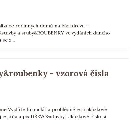
zace rodinných domů na bázi dřeva –
O&stavby a sruby&ROUBENKY ve vydáních daného
se z...
y&roubenky - vzorová čísla
e Vyplňte formulář a prohlédněte si ukázkové
jte si časopis DŘEVO&stavby! Ukázkové číslo si