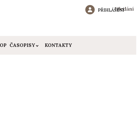
Hledání
PŘIHLÁŠENÍ
HOP
ČASOPISY
KONTAKTY