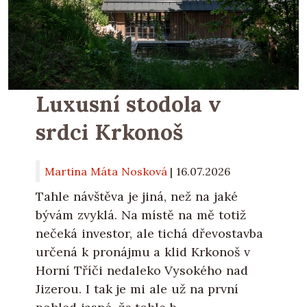
Luxusní stodola v
srdci Krkonoš
Martina Máta Nosková
|
16.07.2026
Tahle návštěva je jiná, než na jaké
bývám zvyklá. Na místě na mě totiž
nečeká investor, ale tichá dřevostavba
určená k pronájmu a klid Krkonoš v
Horní Tříči nedaleko Vysokého nad
Jizerou. I tak je mi ale už na první