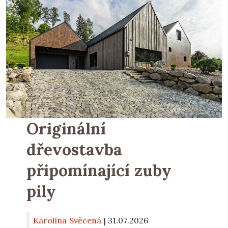
Originální
dřevostavba
připomínající zuby
pily
Karolína Svěcená
|
31.07.2026