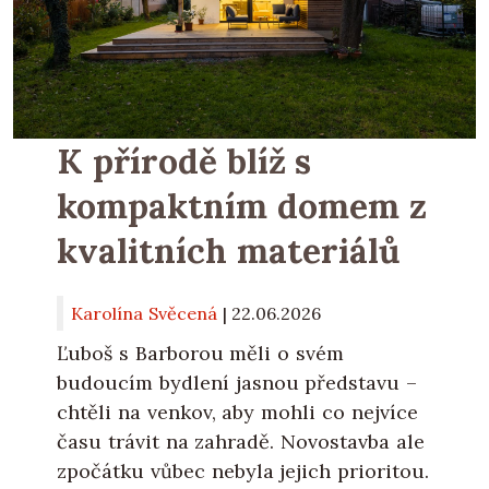
K přírodě blíž s
kompaktním domem z
kvalitních materiálů
Karolína Svěcená
|
22.06.2026
Ľuboš s Barborou měli o svém
budoucím bydlení jasnou představu –
chtěli na venkov, aby mohli co nejvíce
času trávit na zahradě. Novostavba ale
zpočátku vůbec nebyla jejich prioritou.