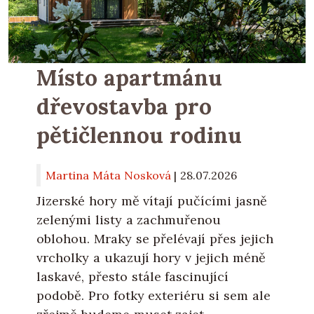
Místo apartmánu
dřevostavba pro
pětičlennou rodinu
Martina Máta Nosková
|
28.07.2026
Jizerské hory mě vítají pučícími jasně
zelenými listy a zachmuřenou
oblohou. Mraky se přelévají přes jejich
vrcholky a ukazují hory v jejich méně
laskavé, přesto stále fascinující
podobě. Pro fotky exteriéru si sem ale