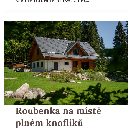
zřejmě budeme muset zajet...
Roubenka na místě
plném knoflíků