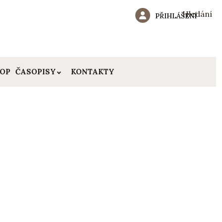
Hledání
PŘIHLÁŠENÍ
HOP
ČASOPISY
KONTAKTY