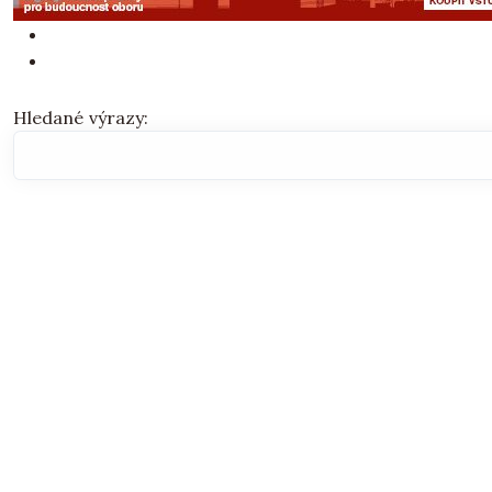
Vyhledávací formulář
Hledané výrazy: