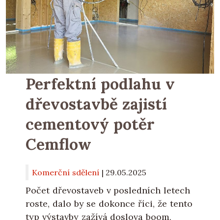
Perfektní podlahu v
dřevostavbě zajistí
cementový potěr
Cemflow
Komerční sdělení
|
29.05.2025
Počet dřevostaveb v posledních letech
roste, dalo by se dokonce říci, že tento
typ výstavby zažívá doslova boom,