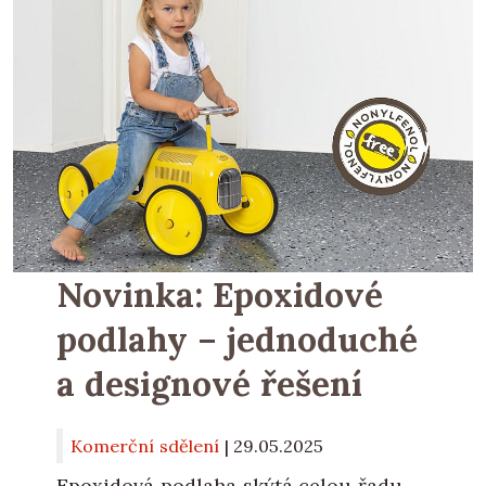
Novinka: Epoxidové
podlahy – jednoduché
a designové řešení
Komerční sdělení
|
29.05.2025
Epoxidová podlaha skýtá celou řadu