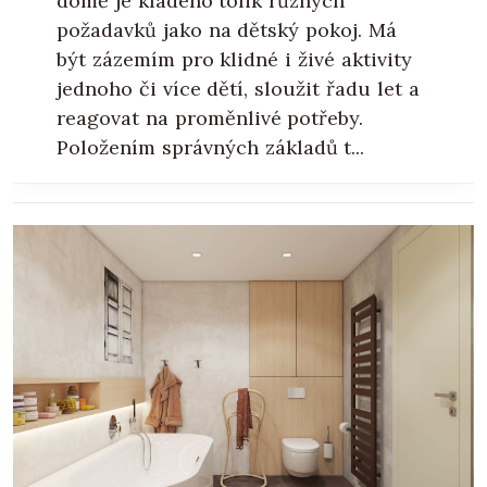
domě je kladeno tolik různých
požadavků jako na dětský pokoj. Má
být zázemím pro klidné i živé aktivity
jednoho či více dětí, sloužit řadu let a
reagovat na proměnlivé potřeby.
Položením správných základů t...