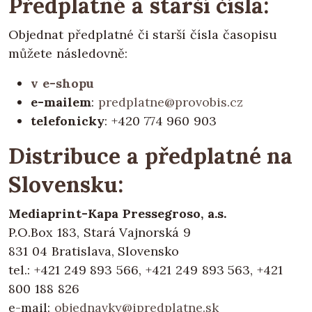
Předplatné a starší čísla:
Objednat předplatné či starší čísla časopisu
můžete následovně:
v e-shopu
e-mailem
:
predplatne@provobis.cz
telefonicky
: +420 774 960 903
Distribuce a předplatné na
Slovensku:
Mediaprint-Kapa Pressegroso, a.s.
P.O.Box 183, Stará Vajnorská 9
831 04 Bratislava, Slovensko
tel.: +421 249 893 566, +421 249 893 563, +421
800 188 826
e-mail:
objednavky@ipredplatne.sk