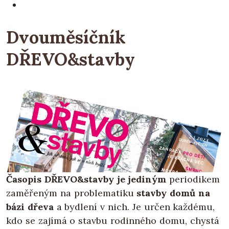
Dvouměsíčník
DŘEVO&stavby
Časopis DŘEVO&stavby je jediným
periodikem
zaměřeným na problematiku
stavby domů na
bázi dřeva
a bydlení v nich. Je určen každému,
kdo se zajímá o stavbu rodinného domu, chystá