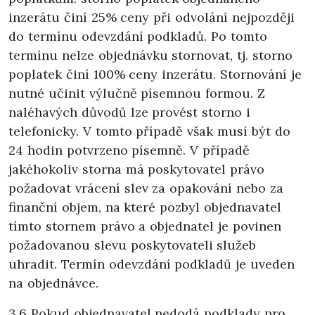
inzerátu činí 25% ceny při odvolání nejpozději
do termínu odevzdání podkladů. Po tomto
termínu nelze objednávku stornovat, tj. storno
poplatek činí 100% ceny inzerátu. Stornování je
nutné učinit výlučně písemnou formou. Z
naléhavých důvodů lze provést storno i
telefonicky. V tomto případě však musí být do
24 hodin potvrzeno písemně. V případě
jakéhokoliv storna má poskytovatel právo
požadovat vrácení slev za opakování nebo za
finanční objem, na které pozbyl objednavatel
tímto stornem právo a objednatel je povinen
požadovanou slevu poskytovateli služeb
uhradit. Termín odevzdání podkladů je uveden
na objednávce.
3.6 Pokud objednavatel nedodá podklady pro