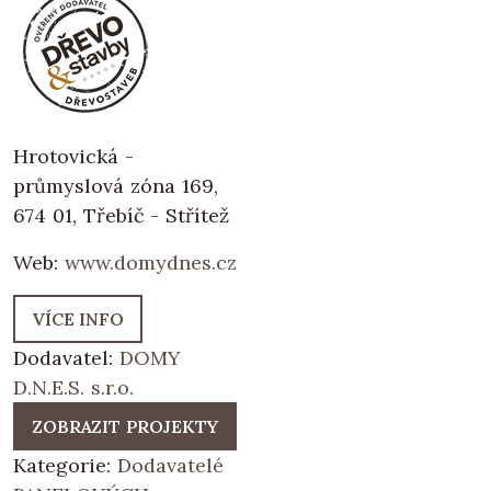
Hrotovická -
průmyslová zóna 169,
674 01, Třebíč - Střítež
Web:
www.domydnes.cz
VÍCE INFO
Dodavatel:
DOMY
D.N.E.S. s.r.o.
ZOBRAZIT PROJEKTY
Kategorie:
Dodavatelé