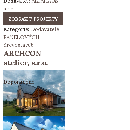
Dodavatel:
ALFAHAUS
s.r.o.
ZOBRAZIT PROJEKTY
Kategorie:
Dodavatelé
PANELOVÝCH
dřevostaveb
ARCHCON
atelier, s.r.o.
Doporučené