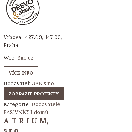
Vrbova 1427/19, 147 00,
Praha
Web:
3ae.cz
VÍCE INFO
Dodavatel:
3AE s.r.o.
ZOBRAZIT PROJEKTY
Kategorie:
Dodavatelé
PASIVNÍCH domů
A T R I U M,
s.r.o.