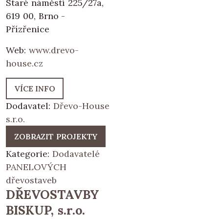
Staré náměstí 225/27a,
619 00, Brno -
Přízřenice
Web:
www.drevo-
house.cz
VÍCE INFO
Dodavatel:
Dřevo-House
s.r.o.
ZOBRAZIT PROJEKTY
Kategorie:
Dodavatelé
PANELOVÝCH
dřevostaveb
DŘEVOSTAVBY
BISKUP, s.r.o.