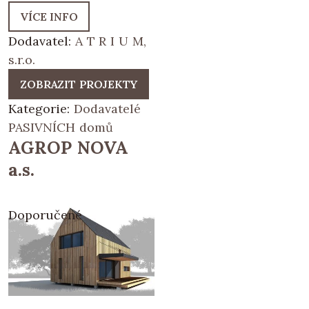
VÍCE INFO
Dodavatel:
A T R I U M,
s.r.o.
ZOBRAZIT PROJEKTY
Kategorie:
Dodavatelé
PASIVNÍCH domů
AGROP NOVA
a.s.
Doporučené