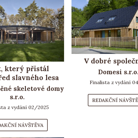
V dobré společ
, který přistál
Domesi s.r.o
řed slavného lesa
Finalista z vydání 0
ěné skeletové domy
s.r.o.
REDAKČNÍ NÁVŠT
ista z vydání 02/2025
DAKČNÍ NÁVŠTĚVA