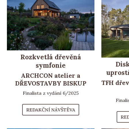
Rozkvetlá dřevěná
Disk
symfonie
uprost
ARCHCON atelier a
TFH dřev
DŘEVOSTAVBY BISKUP
Finalista z vydání 6/2025
Final
REDAKČNÍ NÁVŠTĚVA
RE