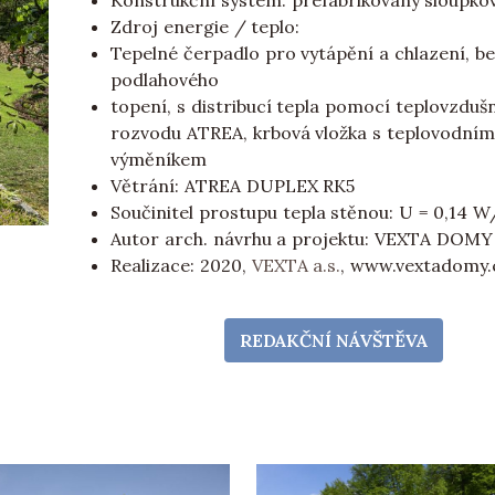
Konstrukční systém: prefabrikovaný sloupko
Zdroj energie / teplo:
Tepelné čerpadlo pro vytápění a chlazení, b
podlahového
topení, s distribucí tepla pomocí teplovzduš
rozvodu ATREA, krbová vložka s teplovodním
výměníkem
Větrání: ATREA DUPLEX RK5
Součinitel prostupu tepla stěnou: U = 0,14
Autor arch. návrhu a projektu: VEXTA DOMY
Realizace: 2020,
VEXTA a.s.
, www.vextadomy.
REDAKČNÍ NÁVŠTĚVA