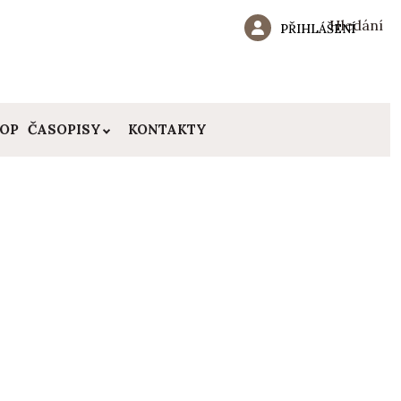
Hledání
PŘIHLÁŠENÍ
HOP
ČASOPISY
KONTAKTY