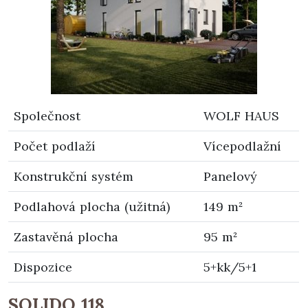
Společnost
WOLF HAUS
Počet podlaží
Vícepodlažní
Konstrukční systém
Panelový
Podlahová plocha (užitná)
149 m²
Zastavěná plocha
95 m²
Dispozice
5+kk/5+1
SOLIDO 118