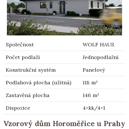
Společnost
WOLF HAUS
Počet podlaží
Jednopodlažní
Konstrukční systém
Panelový
Podlahová plocha (užitná)
118 m²
Zastavěná plocha
146 m²
Dispozice
4+kk/4+1
Vzorový dům Horoměřice u Prahy