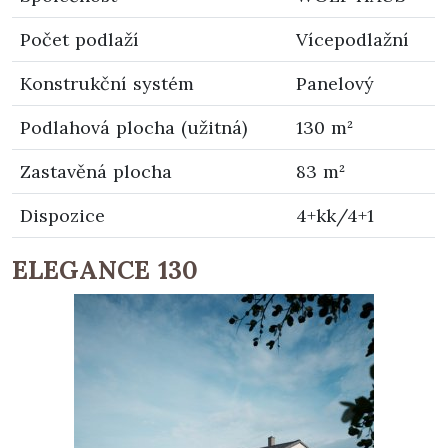
Počet podlaží
Vícepodlažní
Konstrukční systém
Panelový
Podlahová plocha (užitná)
130 m²
Zastavěná plocha
83 m²
Dispozice
4+kk/4+1
ELEGANCE 130