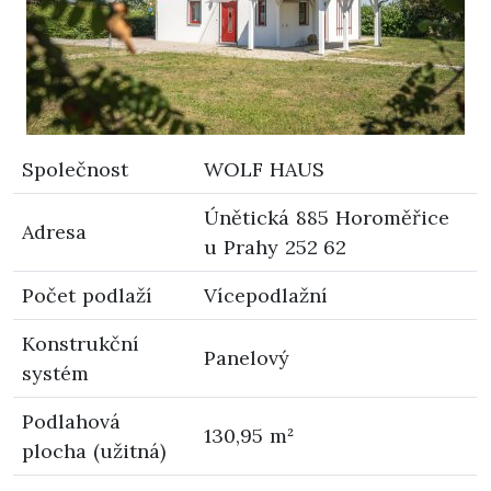
Společnost
WOLF HAUS
Únětická 885 Horoměřice
Adresa
u Prahy 252 62
Počet podlaží
Vícepodlažní
Konstrukční
Panelový
systém
Podlahová
130,95 m²
plocha (užitná)