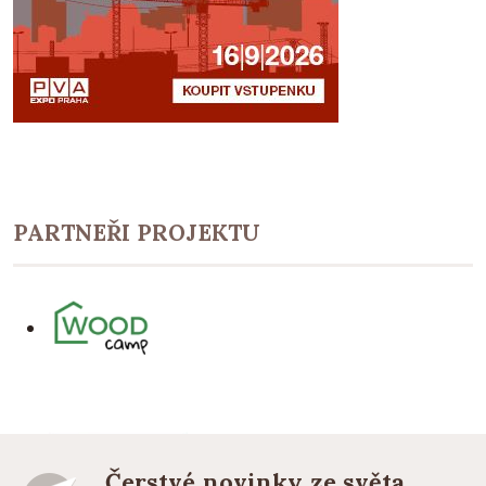
PARTNEŘI PROJEKTU
Čerstvé novinky ze světa