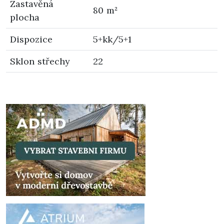
Zastavěná
80 m²
plocha
Dispozice
5+kk/5+1
Sklon střechy
22