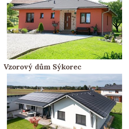
Vzorový dům Sýkorec