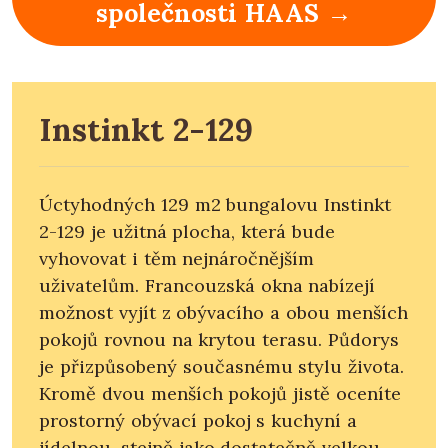
společnosti HAAS →
Instinkt 2-129
Úctyhodných 129 m2 bungalovu Instinkt
2-129 je užitná plocha, která bude
vyhovovat i těm nejnáročnějším
uživatelům. Francouzská okna nabízejí
možnost vyjít z obývacího a obou menších
pokojů rovnou na krytou terasu. Půdorys
je přizpůsobený současnému stylu života.
Kromě dvou menších pokojů jistě oceníte
prostorný obývací pokoj s kuchyní a
jídelnou, stejně jako dostatečně velkou