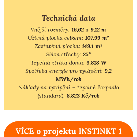
Technická data
Vnější rozměry:
16,62 x 9,12 m
Užitná plocha celkem:
107.99 m²
Zastavěná plocha:
149.1 m²
Sklon střechy:
25º
Tepelná ztráta domu:
3.818 W
Spotřeba energie pro vytápění:
9,2
MWh/rok
Náklady na vytápění – tepelné čerpadlo
(standard):
8.823 Kč/rok
VÍCE o projektu INSTINKT 1