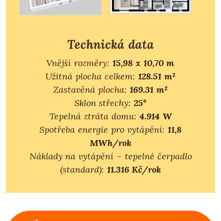
Technická data
Vnější rozměry:
15,98 x 10,70 m
Užitná plocha celkem:
128.51 m²
Zastavěná plocha:
169.31 m²
Sklon střechy:
25º
Tepelná ztráta domu:
4.914 W
Spotřeba energie pro vytápění:
11,8
MWh/rok
Náklady na vytápění – tepelné čerpadlo
(standard):
11.316 Kč/rok