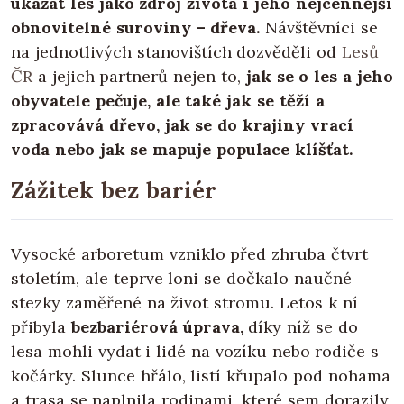
ukázat les jako zdroj života i jeho nejcennější
obnovitelné suroviny – dřeva.
Návštěvníci se
na jednotlivých stanovištích dozvěděli od
Lesů
ČR
a jejich partnerů nejen to,
jak se o les a jeho
obyvatele pečuje, ale také jak se těží a
zpracovává dřevo, jak se do krajiny vrací
voda nebo jak se mapuje populace klíšťat.
Zážitek bez bariér
Vysocké arboretum vzniklo před zhruba čtvrt
stoletím, ale teprve loni se dočkalo naučné
stezky zaměřené na život stromu. Letos k ní
přibyla
bezbariérová úprava,
díky níž se do
lesa mohli vydat i lidé na vozíku nebo rodiče s
kočárky. Slunce hřálo, listí křupalo pod nohama
a trasa se naplnila rodinami, které sem dorazily