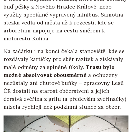
buď pěšky z Nového Hradce Králové, nebo
využily speciálně vypravený minibus. Samotná
stezka vedla od města až k rozcestí, kde se
arboretum napojuje na cestu směrem k
motorestu Koliba.
Na začátku i na konci čekala stanoviště, kde se
rozdávaly kartičky pro sběr razítek a získávaly
malé odměny za splněné úkoly.
Trasu bylo
možné absolvovat obousměrně
a ochuzeny
nezůstaly ani chuťové buňky – zpracovny Lesů
ČR dostali na starost občerstvení a jejich
čerstvá zvěřina z grilu (a především zvěřináčky)
mizela rychleji než podzimní slunce za obzor.