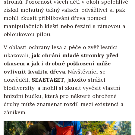
stromů. Pozornost všech dětí v okolí spolehlivě
získal mohutný tažný valach, odvážlivci si pak
mohli zkusit přibližování dřeva pomocí
manipulačních kleští nebo řezání s rámovou a
obloukovou pilou.
V oblasti ochrany lesa a péče o zvěř lesníci
ukazovali,
jak chrání mladé stromky před
okusem a jak i drobné poškození může
ovlivnit kvalitu dřeva
. Návštěvníci se
dozvěděli,
SEAETAEET
, jakožto strážci
biodiverzity, a mohli si zkusit vyvěsit vlastní
hnízdní budku, která pro některé ohrožené
druhy může znamenat rozdíl mezi existencí a
zánikem.