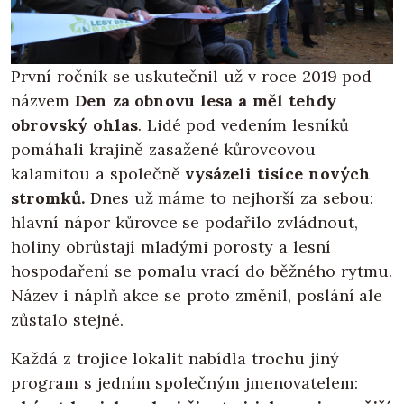
První ročník se uskutečnil už v roce 2019 pod
názvem
Den za obnovu lesa a měl tehdy
obrovský ohlas
. Lidé pod vedením lesníků
pomáhali krajině zasažené kůrovcovou
kalamitou a společně
vysázeli tisíce nových
stromků.
Dnes už máme to nejhorší za sebou:
hlavní nápor kůrovce se podařilo zvládnout,
holiny obrůstají mladými porosty a lesní
hospodaření se pomalu vrací do běžného rytmu.
Název i náplň akce se proto změnil, poslání ale
zůstalo stejné.
Každá z trojice lokalit nabídla trochu jiný
program s jedním společným jmenovatelem: