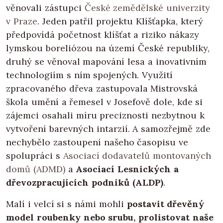
věnovali zástupci
České zemědělské univerzity
v Praze
. Jeden patřil projektu Klíšťapka, který
předpovídá početnost klíšťat a riziko nákazy
lymskou boreliózou na území České republiky,
druhý se věnoval mapování lesa a inovativním
technologiím s ním spojených. Využití
zpracovaného dřeva zastupovala Mistrovská
škola umění a řemesel v Josefově dole, kde si
zájemci osahali míru preciznosti nezbytnou k
vytvoření barevných intarzií. A samozřejmě zde
nechybělo zastoupení našeho časopisu ve
spolupráci s
Asociací dodavatelů montovaných
domů (ADMD)
a
Asociací Lesnických a
dřevozpracujících podniků (ALDP)
.
Malí i velcí si s námi mohli
postavit dřevěný
model roubenky nebo srubu, prolistovat naše