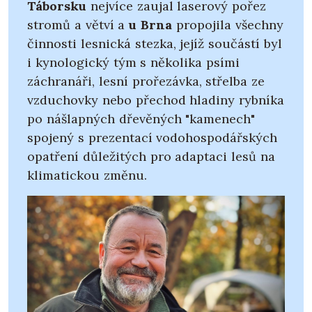
Táborsku
nejvíce zaujal laserový pořez
stromů a větví a
u Brna
propojila všechny
činnosti lesnická stezka, jejíž součástí byl
i kynologický tým s několika psími
záchranáři, lesní prořezávka, střelba ze
vzduchovky nebo přechod hladiny rybníka
po nášlapných dřevěných "kamenech"
spojený s prezentací vodohospodářských
opatření důležitých pro adaptaci lesů na
klimatickou změnu.