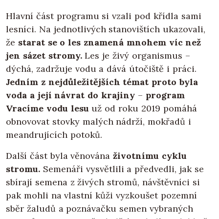
Hlavní část programu si vzali pod křídla sami
lesníci. Na jednotlivých stanovištích ukazovali,
že
starat se o les znamená mnohem víc než
jen sázet stromy.
Les je živý organismus –
dýchá, zadržuje vodu a dává útočiště i práci.
Jedním z nejdůležitějších témat proto byla
voda a její návrat do krajiny
–
program
Vracíme vodu lesu
už od roku 2019 pomáhá
obnovovat stovky malých nádrží, mokřadů i
meandrujících potoků.
Další část byla věnována
životnímu cyklu
stromu.
Semenáři vysvětlili a předvedli, jak se
sbírají semena z živých stromů, návštěvníci si
pak mohli na vlastní kůži vyzkoušet pozemní
sběr žaludů a poznávačku semen vybraných