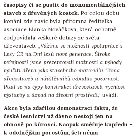
časopisy či se pustit do monumentálnějších
staveb z dřevěných kostek
. Po celou dobu
konání zde navíc byla přítomna ředitelka
asociace Blanka Nováčková, která ochotně
zodpovídala veškeré dotazy ze světa
dřevostaveb.
„Vážíme se možnosti spolupráce s
Lesy ČR na Dni lesů nové generace. Široké
veřejnosti jsme prezentovali možnosti a výhody
využití dřeva jako stavebního materiálu. Téma
dřevostaveb u návštěvníků vzbudilo pozornost.
Ptali se na typy konstrukcí dřevostaveb, rychlost
výstavby a dopad na životní prostředí,"
uvádí.
Akce byla zdařilou demonstrací faktu, že
české lesnictví už dávno nestojí jen na
obnově po kůrovci. Naopak směřuje kupředu –
k odolnějším porostům, šetrnému