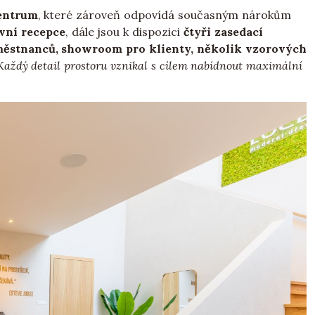
entrum
, které zároveň odpovídá současným nárokům
vní recepce
, dále jsou k dispozici
čtyři zasedací
aměstnanců, showroom pro klienty, několik vzorových
Každý detail prostoru vznikal s cílem nabídnout maximální