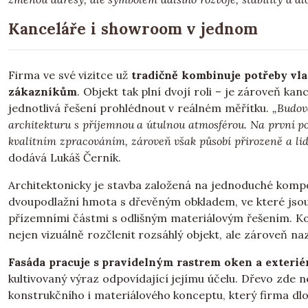
Kanceláře i showroom v jednom
Firma ve své vizitce už
tradičně kombinuje potřeby vl
zákazníkům
. Objekt tak plní dvojí roli – je zároveň k
jednotlivá řešení prohlédnout v reálném měřítku.
„Budova
architekturu s příjemnou a útulnou atmosférou. Na první 
kvalitním zpracováním, zároveň však působí přirozeně a lid
dodává Lukáš Černík.
Architektonicky je stavba založená na jednoduché komp
dvoupodlažní hmota s dřevěným obkladem, ve které jsou
přízemními částmi s odlišným materiálovým řešením. K
nejen vizuálně rozčlenit rozsáhlý objekt, ale zároveň naz
Fasáda pracuje s pravidelným rastrem oken a exteri
kultivovaný výraz odpovídající jejímu účelu. Dřevo zde ne
konstrukčního i materiálového konceptu, který firma dlo