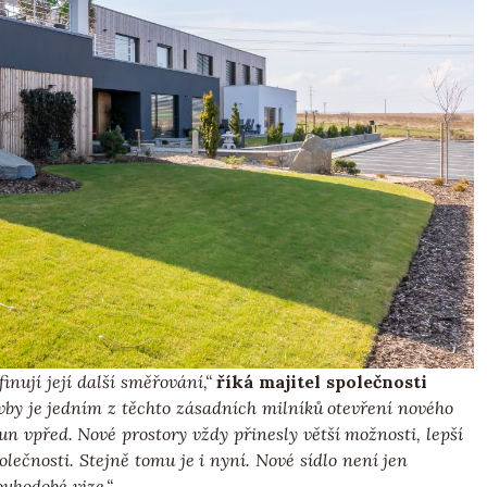
nují její další směřování,“
říká majitel společnosti
y je jedním z těchto zásadních milníků otevření nového
 vpřed. Nové prostory vždy přinesly větší možnosti, lepší
lečnosti. Stejně tomu je i nyní. Nové sídlo není jen
ouhodobé vize.“