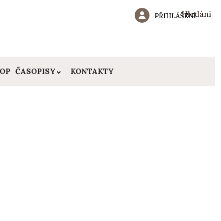
Hledání
PŘIHLÁŠENÍ
HOP
ČASOPISY
KONTAKTY