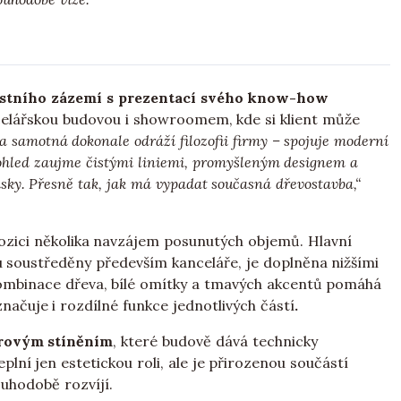
astního zázemí s prezentací svého know-how
ancelářskou budovou i showroomem, kde si klient může
 samotná dokonale odráží filozofii firmy – spojuje moderní
pohled zaujme čistými liniemi, promyšleným designem a
sky. Přesně tak, jak má vypadat současná dřevostavba,“
ozici několika navzájem posunutých objemů. Hlavní
 soustředěny především kanceláře, je doplněna nižšími
ombinace dřeva, bílé omítky a tmavých akcentů pomáhá
načuje i rozdílné funkce jednotlivých částí
.
érovým stíněním
, které budově dává technicky
plní jen estetickou roli, ale je přirozenou součástí
uhodobě rozvíjí.