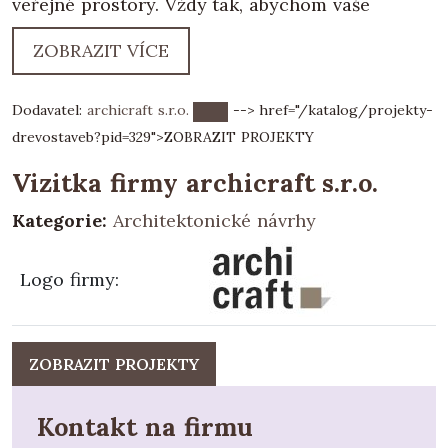
veřejné prostory. Vždy tak, abychom vaše
hodnoty přenesli do tvaru, prostoru a
ZOBRAZIT VÍCE
materiálu. Naše stavby i interiéry dotahujeme
do posledního detailu. archicraft představuje
Dodavatel:
archicraft s.r.o.
--> href="/katalog/projekty-
radost, vášeň a vybočení z průměru. Postoj,
drevostaveb?pid=329">
ZOBRAZIT PROJEKTY
který prostřednictvím architektury sdělujeme
světu.
Vizitka firmy archicraft s.r.o.
Kategorie:
Architektonické návrhy
Logo firmy
:
ZOBRAZIT PROJEKTY
Kontakt na firmu