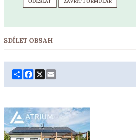
ODESLAT
ZAVŘÍT FORMULÁŘ
SDÍLET OBSAH
Share
Facebook
X
Email