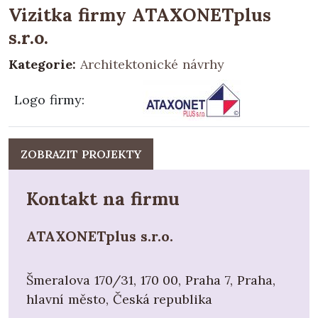
průběžnou realizaci bez nutných
Vizitka firmy ATAXONETplus
technologických přestávek a tím realizaci ve
s.r.o.
velmi krátkém termínu. Dispozice je velmi
Kategorie:
Architektonické návrhy
variabilní a lze jakkoliv upravovat dle přání
zákazníka. Další etapa výstavby rostoucího
Logo firmy
:
domu nikterak neomezuje užívání již
realizované stavby.
ZOBRAZIT PROJEKTY
Kontakt na firmu
ATAXONETplus s.r.o.
Šmeralova 170/31, 170 00, Praha 7, Praha,
hlavní město, Česká republika