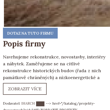
DOTAZ NA TUTO FIRMU
Popis firmy
Navrhujeme rekonstrukce, novostavby, interiéry
a nábytek. Zaměřujeme se na citlivé
rekonstrukce historických budov (řada z nich
památkově chráněných) a nízkoenergetické a
ekologicky šetrné novostavby. Máme zkušenosti
ZOBRAZIT VÍCE
s inteligentním využitím tradičních materiálů v
kontextu současné architektury a spojováním
Dodavatel:
IHARCH
--> href="/katalog/projekty-
tradičních technik s moderní výrazovou formou.