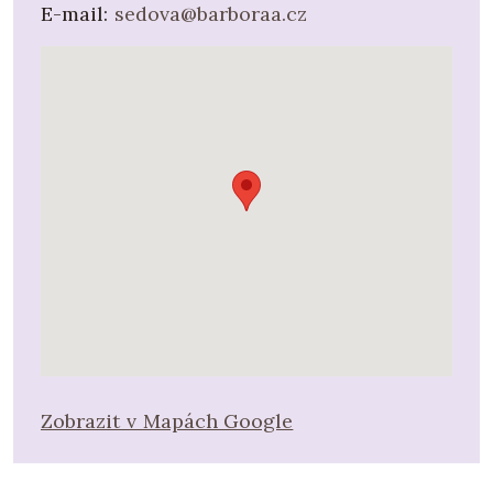
E-mail:
sedova@barboraa.cz
ověřeny, při rekonstrukcích historických
objektů i jako zdroj inspirace v novostavbě.
Mohu Vám nabídnout zkušenosti nejen z
navrhování, ale i praktické ze stavby, včetně
zahraniční praxe."
Motto: "Vidím věci, jaké jsou. Dokáži si
představit, jaké by mohly být. A pomohu Vám je
zrealizovat."
Mou prioritou je individuální návrh pro
konkrétního klienta i lokalitu, nadčasový,
udržitelný, jednoduchý a přesto sofistikovaný.
Zobrazit v Mapách Google
S radostí se věnuji především tradičním
materiálům, jako je dřevo a hlína, využitým v