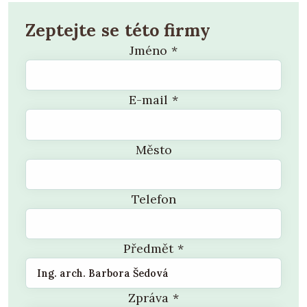
moderní i tradiční podobě, ale i těm
"alternativním", jako je sláma nebo konopí.
Zeptejte se této firmy
Snažím se sledovat aktuální trendy požadavků
Jméno
*
na energetickou náročnost staveb s ohledem na
zdravý živostní styl i zdravý rozum. Respektuji
tradiční stavební postupy, materiály a
E-mail
*
technologie, které byly našimi předky po staletí
ověřeny, při rekonstrukcích historických
Město
objektů i jako zdroj inspirace v novostavbě.
Mohu Vám nabídnout zkušenosti nejen z
Telefon
navrhování, ale i praktické ze stavby, včetně
zahraniční praxe."
Předmět
*
Zpráva
*