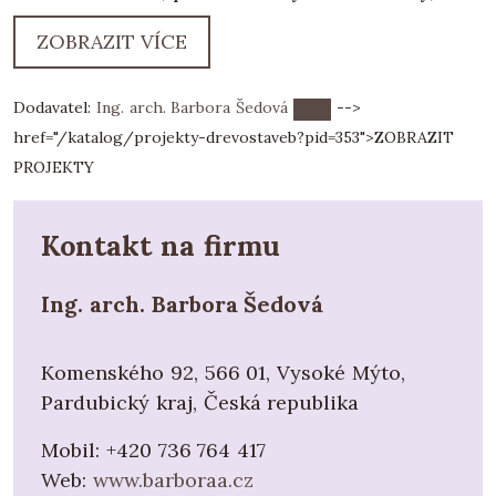
vyhotovení potřebné dokumentace, zajištění
ZOBRAZIT VÍCE
všech stanovisek a povolení, asistenci při
výběru dodavatele po autorský dozor na stavbě.
Dodavatel:
Ing. arch. Barbora Šedová
-->
Mou prioritou je individuální návrh pro
href="/katalog/projekty-drevostaveb?pid=353">
ZOBRAZIT
konkrétního klienta i lokalitu, nadčasový,
PROJEKTY
udržitelný, jednoduchý a přesto sofistikovaný.
Kontakt na firmu
S radostí se věnuji především tradičním
materiálům, jako je dřevo a hlína, využitým v
Ing. arch. Barbora Šedová
moderní i tradiční podobě, ale i těm
"alternativním", jako je sláma nebo konopí.
Snažím se sledovat aktuální trendy požadavků
Komenského 92, 566 01, Vysoké Mýto,
na energetickou náročnost staveb s ohledem na
Pardubický kraj, Česká republika
zdravý živostní styl i zdravý rozum. Respektuji
Mobil:
+420 736 764 417
tradiční stavební postupy, materiály a
Web:
www.barboraa.cz
technologie, které byly našimi předky po staletí