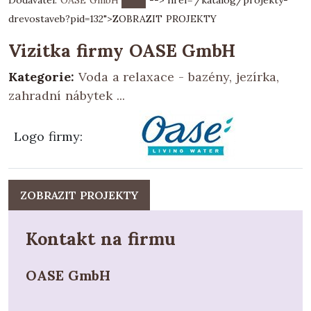
Dodavatel:
OASE GmbH
--> href="/katalog/projekty-
drevostaveb?pid=132">
ZOBRAZIT PROJEKTY
Vizitka firmy OASE GmbH
Kategorie:
Voda a relaxace - bazény, jezírka,
zahradní nábytek ...
Logo firmy
:
ZOBRAZIT PROJEKTY
Kontakt na firmu
OASE GmbH