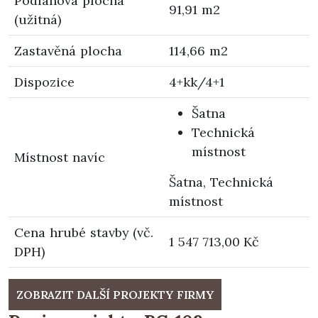
Podlahová plocha
91,91 m2
(užitná)
Zastavěná plocha
114,66 m2
Dispozice
4+kk/4+1
Šatna
Technická
místnost
Místnost navíc
Šatna, Technická
místnost
Cena hrubé stavby (vč.
1 547 713,00 Kč
DPH)
ZOBRAZIT DALŠÍ PROJEKTY FIRMY