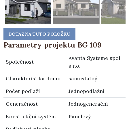
DOTAZ NA TUTO POLOŽKU
Parametry projektu BG 109
Avanta Systeme spol.
Společnost
s r.o.
Charakteristika domu
samostatný
Počet podlaží
Jednopodlažní
Generačnost
Jednogenerační
Konstrukční systém
Panelový