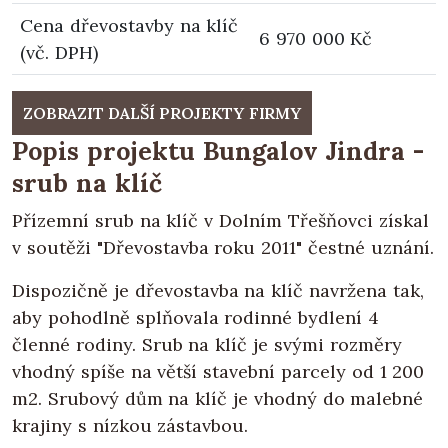
Cena dřevostavby na klíč
6 970 000 Kč
(vč. DPH)
ZOBRAZIT DALŠÍ PROJEKTY FIRMY
Popis projektu Bungalov Jindra -
srub na klíč
Přízemní srub na klíč v Dolním Třešňovci získal
v soutěži "Dřevostavba roku 2011" čestné uznání.
Dispozičně je dřevostavba na klíč navržena tak,
aby pohodlně splňovala rodinné bydlení 4
členné rodiny. Srub na klíč je svými rozměry
vhodný spíše na větší stavební parcely od 1 200
m2. Srubový dům na klíč je vhodný do malebné
krajiny s nízkou zástavbou.