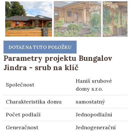
DOTAZ NA TUTO POLOŽKU
Parametry projektu Bungalov
Jindra - srub na klíč
Haniš srubové
Společnost
domy s.r.o.
Charakteristika domu
samostatný
Počet podlaží
Jednopodlažní
Generačnost
Jednogenerační