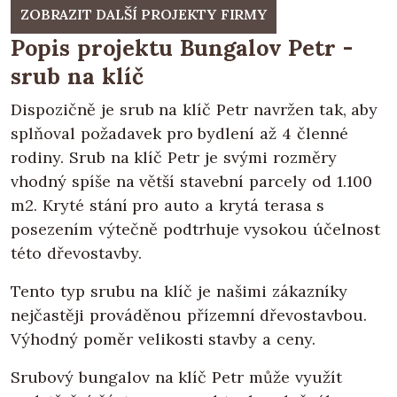
ZOBRAZIT DALŠÍ PROJEKTY FIRMY
Popis projektu Bungalov Petr -
srub na klíč
Dispozičně je srub na klíč Petr navržen tak, aby
splňoval požadavek pro bydlení až 4 členné
rodiny. Srub na klíč Petr je svými rozměry
vhodný spíše na větší stavební parcely od 1.100
m2. Kryté stání pro auto a krytá terasa s
posezením výtečně podtrhuje vysokou účelnost
této dřevostavby.
Tento typ srubu na klíč je našimi zákazníky
nejčastěji prováděnou přízemní dřevostavbou.
Výhodný poměr velikosti stavby a ceny.
Srubový bungalov na klíč Petr může využít