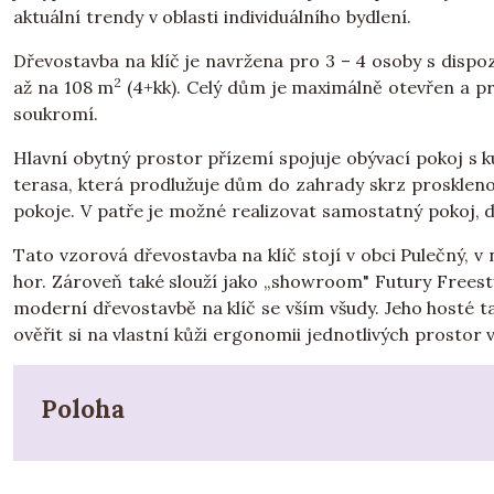
aktuální trendy v oblasti individuálního bydlení.
Dřevostavba na klíč je navržena pro 3 – 4 osoby s dispozi
2
až na 108 m
(4+kk). Celý dům je maximálně otevřen a p
soukromí.
Hlavní obytný prostor přízemí spojuje obývací pokoj s 
terasa, která prodlužuje dům do zahrady skrz proskleno
pokoje. V patře je možné realizovat samostatný pokoj, 
Tato vzorová dřevostavba na klíč stojí v obci Pulečný, 
hor. Zároveň také slouží jako „showroom" Futury Freesty
moderní dřevostavbě na klíč se vším všudy. Jeho hosté t
ověřit si na vlastní kůži ergonomii jednotlivých prosto
Poloha