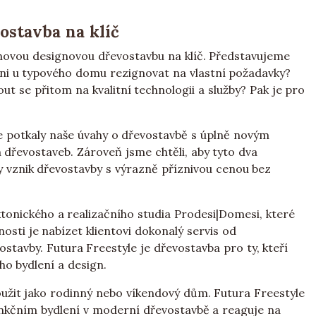
ostavba na klíč
v novou designovou dřevostavbu na klíč. Představujeme
ni u typového domu rezignovat na vlastní požadavky?
out se přitom na kvalitní technologii a služby? Pak je pro
 se potkaly naše úvahy o dřevostavbě s úplně novým
 dřevostaveb. Zároveň jsme chtěli, aby tyto dva
y vznik dřevostavby s výrazně příznivou cenou bez
tonického a realizačního studia Prodesi|Domesi, které
nosti je nabízet klientovi dokonalý servis od
stavby. Futura Freestyle je dřevostavba pro ty, kteří
o bydlení a design.
užit jako rodinný nebo víkendový dům. Futura Freestyle
unkčním bydlení v moderní dřevostavbě a reaguje na