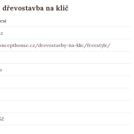
 dřevostavba na klíč
esi
cz
cepthouse.cz/drevostavby-na-klic/freestyle/
o
Kč