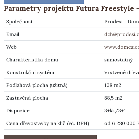
Parametry projektu Futura Freestyle -
Společnost
Prodesi I Dom
Email
dch@prodesi.
Web
www.domesicon
Charakteristika domu
samostatný
Konstrukční systém
Vrstvené dřev
Podlahová plocha (užitná)
108 m2
Zastavěná plocha
88,5 m2
Dispozice
3+kk/3+1
Cena dřevostavby na klíč (vč. DPH)
od 6 280 000 