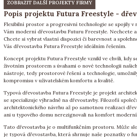
ZOBRAZIT DALŠÍ PROJEKTY FIRMY
Popis projektu Futura Freestyle - dřev
Flexibilní prostor a progresivní technologie se spojily 
Vám moderní dřevostavbu Futuru Freestyle. Nechcete a
Chcete si vybrat vlastní dispozici či barevnost a spolehn
Vás dřevostavba Futura Freestyle ideálním řešením.
Koncept projektu Futura Freestyle vznikl ve chvíli, kdy
životním prostorem s úvahami o nové technologii našich
nástroje, tedy prostorové řešení a technologie, umožnil
kompromisu v uživatelském komfortu a kvalitě.
Typová dřevostavba Futura Freestyle je projekt architek
se specializuje výhradně na dřevostavby. Filozofií společ
architektonického návrhu až po samotnou realizaci dřevo
ani u typového domu nerezignovali na komfort moderníh
Tato dřevostavba je o multifunkčním prostoru. Může slo
je typová dřevostavba, která shrnuje naše poznatky o f