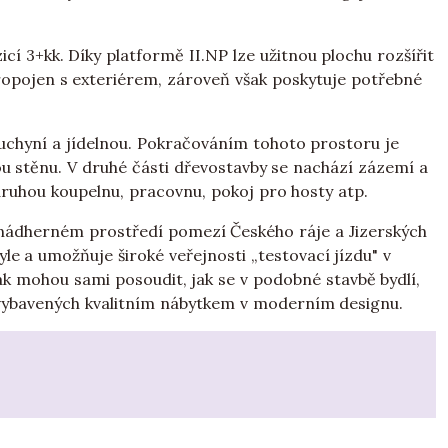
cí 3+kk. Díky platformě II.NP lze užitnou plochu rozšířit
ropojen s exteriérem, zároveň však poskytuje potřebné
kuchyní a jídelnou. Pokračováním tohoto prostoru je
u stěnu. V druhé části dřevostavby se nachází zázemí a
druhou koupelnu, pracovnu, pokoj pro hosty atp.
v nádherném prostředí pomezí Českého ráje a Jizerských
le a umožňuje široké veřejnosti „testovací jízdu" v
ak mohou sami posoudit, jak se v podobné stavbě bydlí,
r vybavených kvalitním nábytkem v moderním designu.