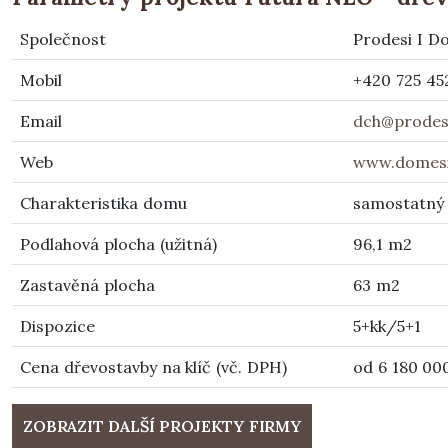
Společnost
Prodesi I D
Mobil
+420 725 45
Email
dch@prodes
Web
www.domesi
Charakteristika domu
samostatný
Podlahová plocha (užitná)
96,1 m2
Zastavěná plocha
63 m2
Dispozice
5+kk/5+1
Cena dřevostavby na klíč (vč. DPH)
od 6 180 00
ZOBRAZIT DALŠÍ PROJEKTY FIRMY