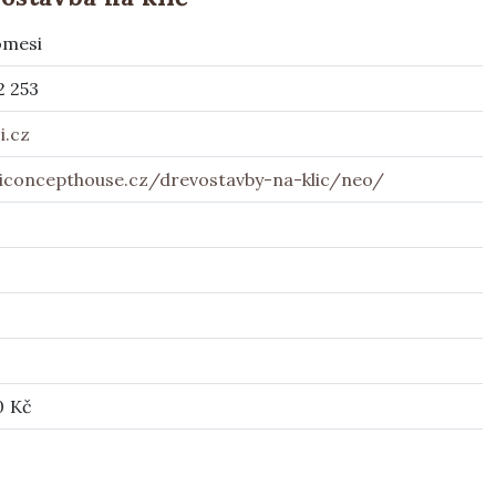
omesi
2 253
i.cz
concepthouse.cz/drevostavby-na-klic/neo/
0 Kč