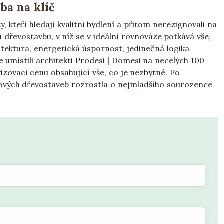
ba na klíč
 kteří hledají kvalitní bydlení a přitom nerezignovali na
dřevostavbu, v níž se v ideální rovnováze potkává vše,
tektura, energetická úspornost, jedinečná logika
 umístili architekti Prodesi | Domesi na necelých 100
zovací cenu obsahující vše, co je nezbytné. Po
pových dřevostaveb rozrostla o nejmladšího sourozence