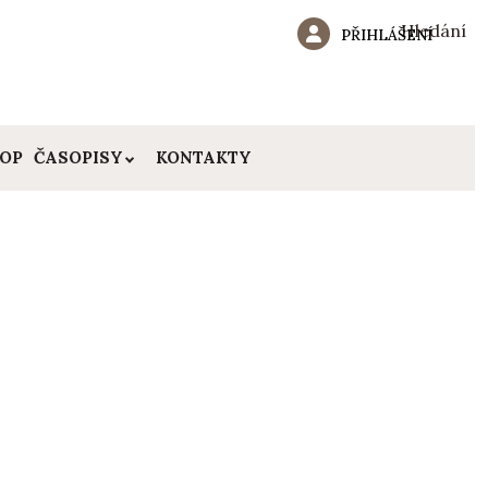
Hledání
PŘIHLÁŠENÍ
HOP
ČASOPISY
KONTAKTY