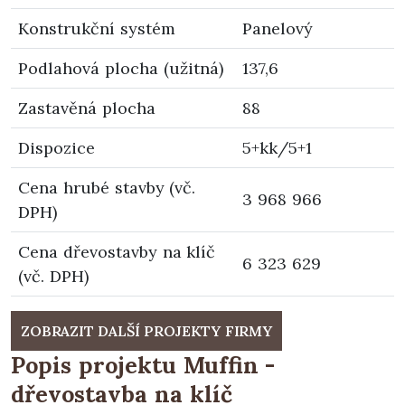
Konstrukční systém
Panelový
Podlahová plocha (užitná)
137,6
Zastavěná plocha
88
Dispozice
5+kk/5+1
Cena hrubé stavby (vč.
3 968 966
DPH)
Cena dřevostavby na klíč
6 323 629
(vč. DPH)
ZOBRAZIT DALŠÍ PROJEKTY FIRMY
Popis projektu Muffin -
dřevostavba na klíč