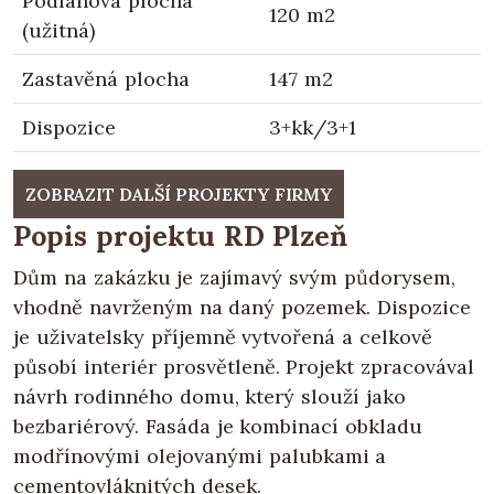
Podlahová plocha
120 m2
(užitná)
Zastavěná plocha
147 m2
Dispozice
3+kk/3+1
ZOBRAZIT DALŠÍ PROJEKTY FIRMY
Popis projektu RD Plzeň
Dům na zakázku je zajímavý svým půdorysem,
vhodně navrženým na daný pozemek. Dispozice
je uživatelsky příjemně vytvořená a celkově
působí interiér prosvětleně. Projekt zpracovával
návrh rodinného domu, který slouží jako
bezbariérový. Fasáda je kombinací obkladu
modřínovými olejovanými palubkami a
cementovláknitých desek.