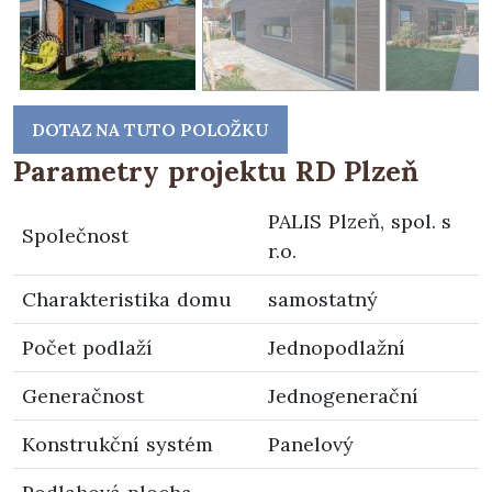
DOTAZ NA TUTO POLOŽKU
Parametry projektu RD Plzeň
PALIS Plzeň, spol. s
Společnost
r.o.
Charakteristika domu
samostatný
Počet podlaží
Jednopodlažní
Generačnost
Jednogenerační
Konstrukční systém
Panelový