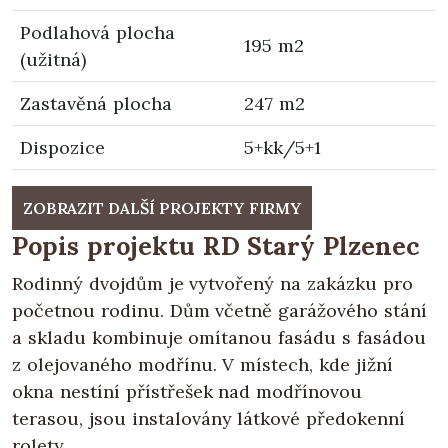
Podlahová plocha
195 m2
(užitná)
Zastavěná plocha
247 m2
Dispozice
5+kk/5+1
ZOBRAZIT DALŠÍ PROJEKTY FIRMY
Popis projektu RD Starý Plzenec
Rodinný dvojdům je vytvořený na zakázku pro
početnou rodinu. Dům včetně garážového stání
a skladu kombinuje omítanou fasádu s fasádou
z olejovaného modřínu. V místech, kde jižní
okna nestíní přístřešek nad modřínovou
terasou, jsou instalovány látkové předokenní
rolety.