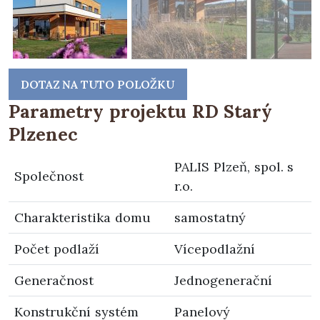
DOTAZ NA TUTO POLOŽKU
Parametry projektu RD Starý
Plzenec
PALIS Plzeň, spol. s
Společnost
r.o.
Charakteristika domu
samostatný
Počet podlaží
Vícepodlažní
Generačnost
Jednogenerační
Konstrukční systém
Panelový