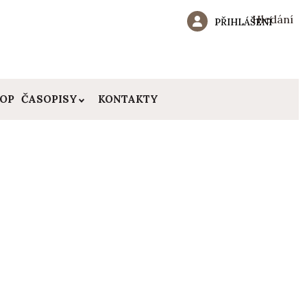
Hledání
PŘIHLÁŠENÍ
HOP
ČASOPISY
KONTAKTY