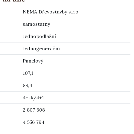
NEMA Dřevostavby s.r.o.
samostatný
Jednopodlažní
Jednogenerační
Panelový
107,1
88,4
4+kk/4+1
2 807 308
4 556 794