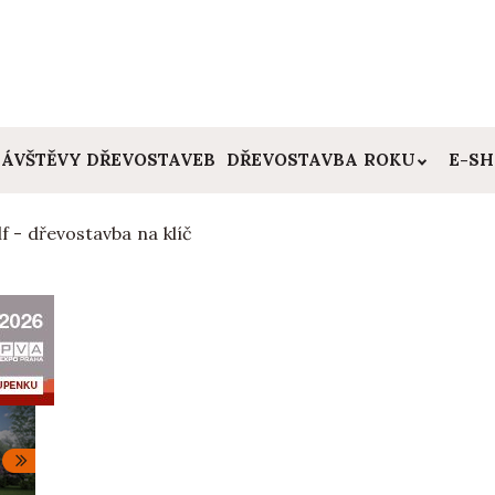
ÁVŠTĚVY DŘEVOSTAVEB
DŘEVOSTAVBA ROKU
E-S
lf - dřevostavba na klíč