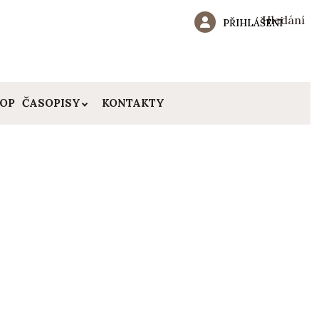
Hledání
PŘIHLÁŠENÍ
HOP
ČASOPISY
KONTAKTY