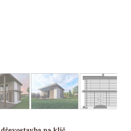
dřevostavba na klíč