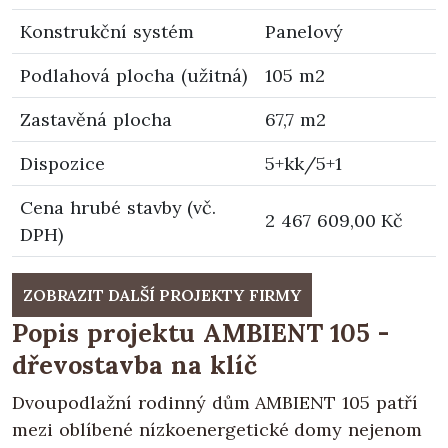
Konstrukční systém
Panelový
Podlahová plocha (užitná)
105 m2
Zastavěná plocha
67,7 m2
Dispozice
5+kk/5+1
Cena hrubé stavby (vč.
2 467 609,00 Kč
DPH)
ZOBRAZIT DALŠÍ PROJEKTY FIRMY
Popis projektu AMBIENT 105 -
dřevostavba na klíč
Dvoupodlažní rodinný dům AMBIENT 105 patří
mezi oblíbené nízkoenergetické domy nejenom