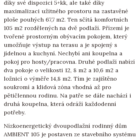
díky své dispozici 5+kk, ale také díky
maximalizaci užitného prostoru na zastavěné
ploše pouhých 67,7 m2. Ten sčítá komfortních
105 m2 rozdělených na dvě podlaží. Přízemí je
tvořené prostorným obývacím pokojem, který
umožňuje výstup na terasu a je spojený s
jídelnou a kuchyní. Nechybí ani koupelna a
pokoj pro hosty/pracovna. Druhé podlaží nabízí
dva pokoje o velikosti 12, 8 m2 a 10,6 m2 a
ložnicí o výměře 14,8 m2. Tím je zajištěno
soukromí a klidová zóna vhodná až pro
pětičlennou rodinu. Na patře se dále nachází i
druhá koupelna, která odráží každodenní
potřeby.
Nízkoenergetický dvoupodlažní rodinný dům
AMBIENT 105 je postaven ze stavebního systému