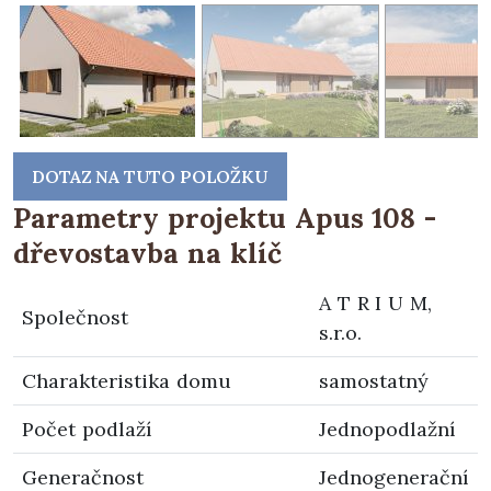
DOTAZ NA TUTO POLOŽKU
Parametry projektu Apus 108 -
dřevostavba na klíč
A T R I U M,
Společnost
s.r.o.
Charakteristika domu
samostatný
Počet podlaží
Jednopodlažní
Generačnost
Jednogenerační