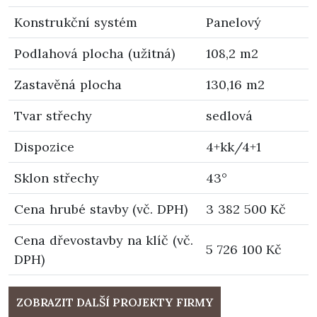
Konstrukční systém
Panelový
Podlahová plocha (užitná)
108,2 m2
Zastavěná plocha
130,16 m2
Tvar střechy
sedlová
Dispozice
4+kk/4+1
Sklon střechy
43°
Cena hrubé stavby (vč. DPH)
3 382 500 Kč
Cena dřevostavby na klíč (vč.
5 726 100 Kč
DPH)
ZOBRAZIT DALŠÍ PROJEKTY FIRMY