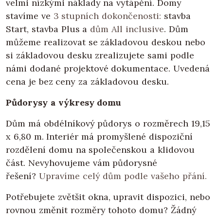
velmi nízkými náklady na vytápění. Domy
stavíme ve
3 stupních dokončenosti:
stavba
Start, stavba Plus a
dům All inclusive
. Dům
můžeme realizovat se základovou deskou nebo
si základovou desku zrealizujete sami podle
námi dodané projektové dokumentace. Uvedená
cena je bez ceny za základovou desku.
Půdorysy a výkresy domu
Dům má obdélníkový půdorys o rozměrech 19,15
x 6,80 m. Interiér má promyšlené dispoziční
rozdělení domu na společenskou a klidovou
část. Nevyhovujeme vám půdorysné
řešení?
Upravíme celý dům podle vašeho přání.
Potřebujete zvětšit okna, upravit dispozici, nebo
rovnou změnit rozměry tohoto domu? Žádný