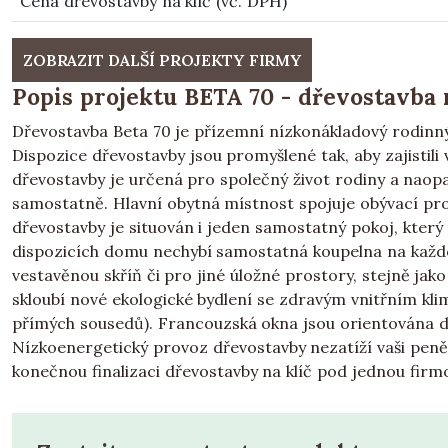
Cena dřevostavby na klíč (vč. DPH)
ZOBRAZIT DALŠÍ PROJEKTY FIRMY
Popis projektu BETA 70 - dřevostavba 
Dřevostavba Beta 70 je přízemní nízkonákladový rodin
Dispozice dřevostavby jsou promyšlené tak, aby zajistili
dřevostavby je určená pro společný život rodiny a naop
samostatně. Hlavní obytná místnost spojuje obývací pr
dřevostavby je situován i jeden samostatný pokoj, který 
dispozicích domu nechybí samostatná koupelna na každé
vestavěnou skříň či pro jiné úložné prostory, stejně ja
skloubí nové ekologické bydlení se zdravým vnitřním k
přímých sousedů). Francouzská okna jsou orientována d
Nízkoenergetický provoz dřevostavby nezatíží vaši peně
konečnou finalizaci dřevostavby na klíč pod jednou firmo