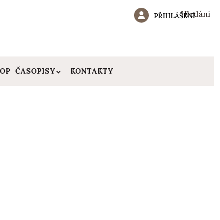
Hledání
PŘIHLÁŠENÍ
HOP
ČASOPISY
KONTAKTY