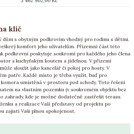
3 462 902,00 Kč
na klíč
ný dům s obytným podkrovím vhodný pro rodinu s dětmi.
 veškerý komfort jeho uživatelům. Přízemní část této
ak podkrovní poskytuje soukromí pro každého jeho člena
ostor s kuchyňským koutem a jídelnou. V přízemí
může sloužit jako kancelář či pokoj pro hosty. V
m patře. Každé místo je třeba využít, buď pro
ko komora umístěná v prostoru pod schody. Toto řešení
limatem na vlastním pozemku (v soukromém objektu bez
o zahrady, kde je možné dodatečně zastřešit terasu.
ženku a realizace Vaší představy od projektu po
u zajistí Vaši plnou spokojenost.