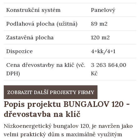
Konstrukční systém
Panelový
Podlahová plocha (užitná)
89 m2
Zastavěná plocha
120 m2
Dispozice
4+kk/4+1
Cena dřevostavby na klíč (vč.
3 263 864,00
DPH)
Kč
ZOBRAZIT DALŠÍ PROJEKTY FIRMY
Popis projektu BUNGALOV 120 -
dřevostavba na klíč
Nízkoenergetický bungalov 120, je navržen jako
velmi praktický dům s maximálně využitým