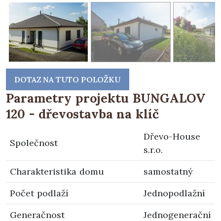
DOTAZ NA TUTO POLOŽKU
Parametry projektu BUNGALOV
120 - dřevostavba na klíč
Dřevo-House
Společnost
s.r.o.
Charakteristika domu
samostatný
Počet podlaží
Jednopodlažní
Generačnost
Jednogenerační