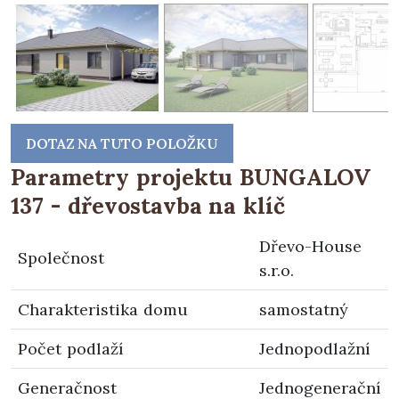
DOTAZ NA TUTO POLOŽKU
Parametry projektu BUNGALOV
137 - dřevostavba na klíč
Dřevo-House
Společnost
s.r.o.
Charakteristika domu
samostatný
Počet podlaží
Jednopodlažní
Generačnost
Jednogenerační