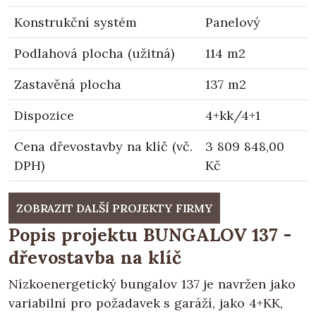
Konstrukční systém
Panelový
Podlahová plocha (užitná)
114 m2
Zastavěná plocha
137 m2
Dispozice
4+kk/4+1
Cena dřevostavby na klíč (vč.
3 809 848,00
DPH)
Kč
ZOBRAZIT DALŠÍ PROJEKTY FIRMY
Popis projektu BUNGALOV 137 -
dřevostavba na klíč
Nízkoenergetický bungalov 137 je navržen jako
variabilní pro požadavek s garáží, jako 4+KK,