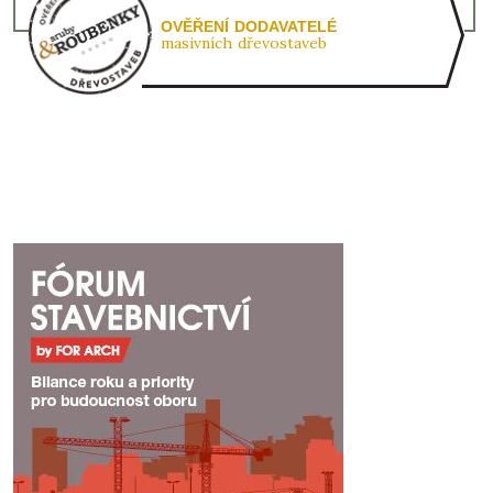
OVĚŘENÍ DODAVATELÉ
masivních dřevostaveb